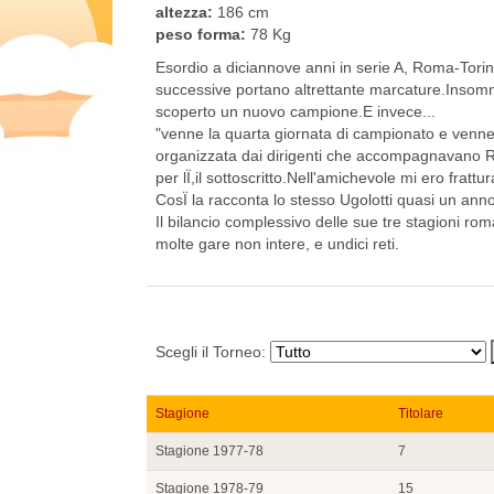
altezza:
186 cm
peso forma:
78 Kg
Esordio a diciannove anni in serie A, Roma-Torin
successive portano altrettante marcature.Insomma
scoperto un nuovo campione.E invece...
"venne la quarta giornata di campionato e ven
organizzata dai dirigenti che accompagnavano Roc
per lÏ,il sottoscritto.Nell'amichevole mi ero fratt
CosÏ la racconta lo stesso Ugolotti quasi un ann
Il bilancio complessivo delle sue tre stagioni r
molte gare non intere, e undici reti.
Scegli il Torneo:
Stagione
Titolare
Stagione 1977-78
7
Stagione 1978-79
15