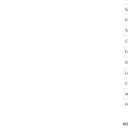
S
P
T
C
F
G
L
C
V
P
SO