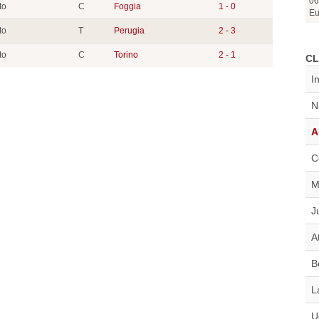
06
to
C
Foggia
1 - 0
Eu
to
T
Perugia
2 - 3
to
C
Torino
2 - 1
CL
I
N
A
C
M
J
A
B
L
U