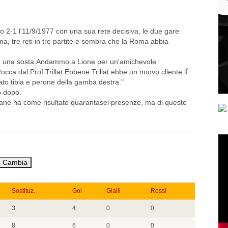
o 2-1 l'11/9/1977 con una sua rete decisiva, le due gare
, tre reti in tre partite e sembra che la Roma abbia
ne una sosta.Andammo a Lione per un'amichevole
ca dal Prof.Trillat.Ebbene Trillat ebbe un nuovo cliente lÏ
urato tibia e perone della gamba destra."
o dopo.
omane ha come risultato quarantasei presenze, ma di queste
Sostituz.
Gol
Gialli
Rossi
3
4
0
0
8
6
0
0