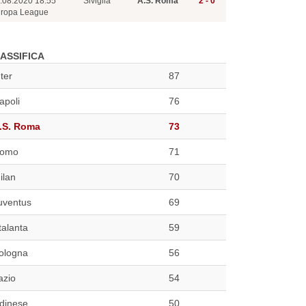
.08.2020 18:55
Siviglia
A.S. Roma
2 - 0
ropa League
ASSIFICA
nter
87
apoli
76
.S. Roma
73
omo
71
ilan
70
uventus
69
talanta
59
ologna
56
azio
54
dinese
50