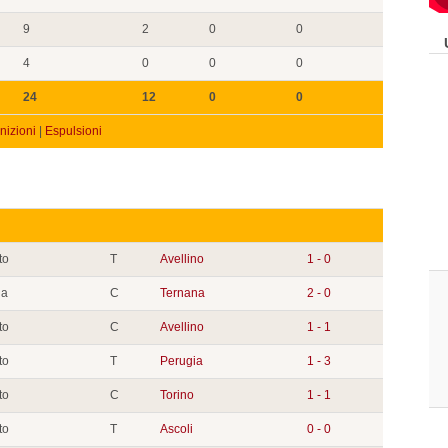
9
2
0
0
4
0
0
0
24
12
0
0
izioni
|
Espulsioni
to
T
Avellino
1 - 0
ia
C
Ternana
2 - 0
to
C
Avellino
1 - 1
to
T
Perugia
1 - 3
to
C
Torino
1 - 1
to
T
Ascoli
0 - 0