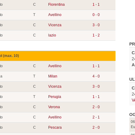
to
C
Fiorentina
1 - 1
to
T
Avellino
0 - 0
to
C
Vicenza
3 - 0
to
C
lazio
1 - 2
PR
C
ol (max. 10)
2
A
to
C
Avellino
1 - 1
ia
T
Milan
4 - 0
UL
to
C
Vicenza
3 - 0
C
2
to
T
Perugia
1 - 1
V
to
C
Verona
2 - 0
OG
to
C
Avellino
2 - 1
06
Eu
to
C
Pescara
2 - 0