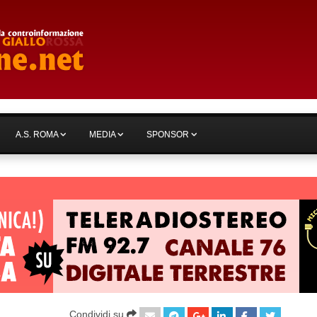
A.S. ROMA
MEDIA
SPONSOR
Condividi su