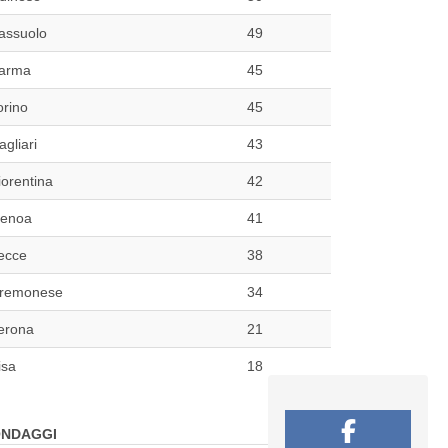
assuolo
49
arma
45
orino
45
agliari
43
iorentina
42
enoa
41
ecce
38
remonese
34
erona
21
isa
18
NDAGGI