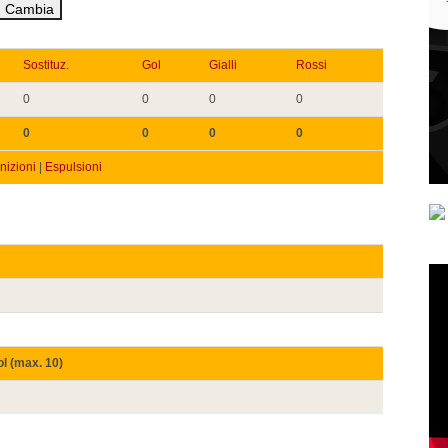
Sostituz.
Gol
Gialli
Rossi
0
0
0
0
0
0
0
0
izioni
|
Espulsioni
ol (max. 10)