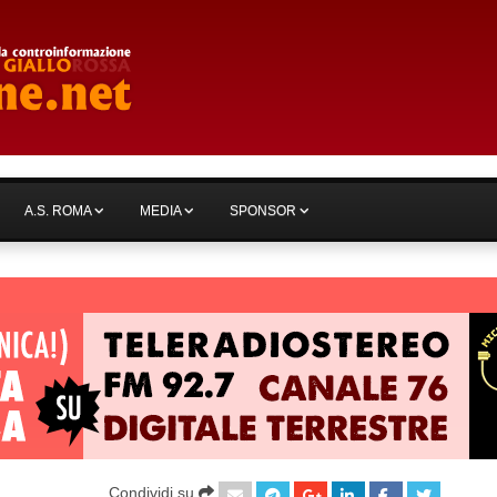
A.S. ROMA
MEDIA
SPONSOR
Condividi su