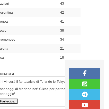
agliari
43
iorentina
42
enoa
41
ecce
38
remonese
34
erona
21
isa
18
NDAGGI
hi vincerà il fantacalcio di Te la do io Tokyo?
 sondaggi di Marione.net! Clicca per partecipare al
ondaggio!