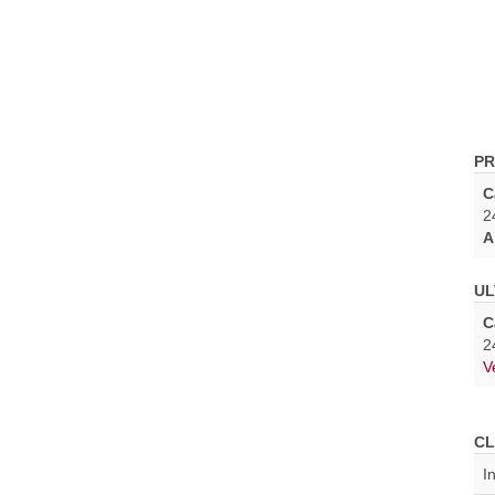
PR
C
2
A
UL
C
2
V
CL
I