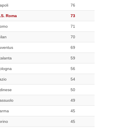
apoli
76
.S. Roma
73
omo
71
ilan
70
uventus
69
talanta
59
ologna
56
azio
54
dinese
50
assuolo
49
arma
45
orino
45