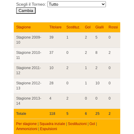
Scegli il Torneo:
Stagione
Titolare
Sostituz.
Gol
Gialli
Rossi
Stagione 2009-
39
1
2
5
0
10
Stagione 2010-
37
0
2
8
2
11
Stagione 2011-
10
2
1
2
0
12
Stagione 2012-
28
0
1
10
0
13
Stagione 2013-
4
2
0
0
0
14
Totale
118
5
6
25
2
Per stagione
|
Squadra inziale
|
Sostituzioni
|
Gol
|
Ammonizioni
|
Espulsioni