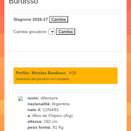
Burdisso
Stagione 2026-27
Cambia giocatore:
Profilo: Nicolas Burdisso
, #29
Statistiche del giocatore non complete...
ruolo:
difensore
nazionalità:
Argentina
nato il:
12/04/81
a:
Altos de Chipion (Arg)
altezza:
182 cm
peso forma:
81 Kg