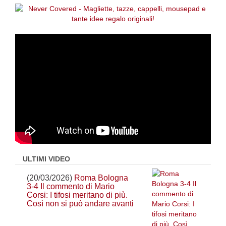
ULTIMI VIDEO
(20/03/2026)
Roma Bologna
3-4 Il commento di Mario
Corsi: I tifosi meritano di più.
Così non si può andare avanti