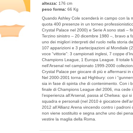
altezza:
176 cm
peso forma:
66 Kg
Quando Ashley Cole scenderà in campo con la m
quota 400 presenze in un torneo professionistico
Crystal Palace nel 2000) e Serie A sono stati – fin
Terzino sinistro – 20 dicembre 1980 –, bravo a f
uno dei migliori interpreti del ruolo nella storia
107 apparizioni e 3 partecipazioni al Mondiale (
voce “vittorie”: 3 campionati inglesi, 7 coppe d’
Champions League, 1 Europa League. Il totale fa 
nell’Arsenal nel campionato 1999-2000 colleziona
Crystal Palace per giocare di più e affermarsi i
Nel 2000-2001 torna ad Highbury: con i “gunners”
sia in fase di spinta che di contenimento. Con i 
finale di Champions League del 2006, ma cede il
l’esperienza all’Arsenal, passa al Chelsea: qui si
squadra e personali (nel 2010 è giocatore dell’an
2012 all’Allianz Arena vincendo contro i padroni d
non viene sostituito e segna anche uno dei penalty
vestire la maglia della Roma.