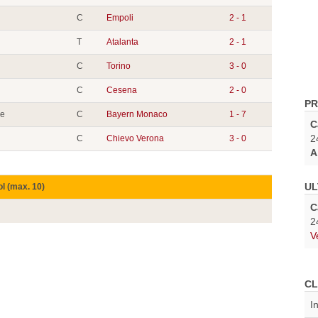
C
Empoli
2 - 1
T
Atalanta
2 - 1
C
Torino
3 - 0
C
Cesena
2 - 0
PR
ue
C
Bayern Monaco
1 - 7
C
2
C
Chievo Verona
3 - 0
A
UL
ol (max. 10)
C
2
V
CL
I