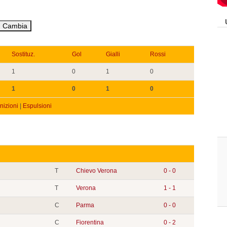
Sostituz.
Gol
Gialli
Rossi
1
0
1
0
1
0
1
0
izioni
|
Espulsioni
T
Chievo Verona
0 - 0
T
Verona
1 - 1
C
Parma
0 - 0
C
Fiorentina
0 - 2