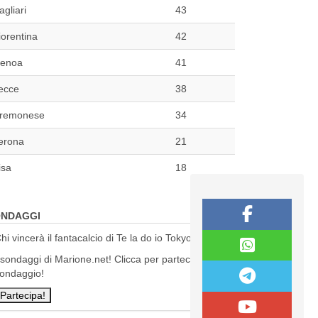
agliari
43
iorentina
42
enoa
41
ecce
38
remonese
34
erona
21
isa
18
NDAGGI
hi vincerà il fantacalcio di Te la do io Tokyo?
 sondaggi di Marione.net! Clicca per partecipare al
ondaggio!