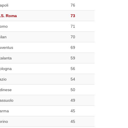
apoli
76
.S. Roma
73
omo
71
ilan
70
uventus
69
talanta
59
ologna
56
azio
54
dinese
50
assuolo
49
arma
45
orino
45