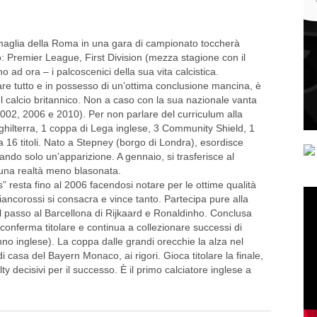
aglia della Roma in una gara di campionato toccherà
: Premier League, First Division (mezza stagione con il
o ad ora – i palcoscenici della sua vita calcistica.
are tutto e in possesso di un’ottima conclusione mancina, è
 del calcio britannico. Non a caso con la sua nazionale vanta
2002, 2006 e 2010). Per non parlare del curriculum alla
Inghilterra, 1 coppa di Lega inglese, 3 Community Shield, 1
16 titoli. Nato a Stepney (borgo di Londra), esordisce
ndo solo un’apparizione. A gennaio, si trasferisce al
n una realtà meno blasonata.
 resta fino al 2006 facendosi notare per le ottime qualità
biancorossi si consacra e vince tanto. Partecipa pure alla
 passo al Barcellona di Rijkaard e Ronaldinho. Conclusa
 conferma titolare e continua a collezionare successi di
no inglese). La coppa dalle grandi orecchie la alza nel
i casa del Bayern Monaco, ai rigori. Gioca titolare la finale,
 decisivi per il successo. È il primo calciatore inglese a