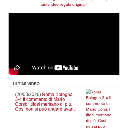
ULTIMI VIDEO
(20/03/2026)
Roma Bologna
3-4 Il commento di Mario
Corsi: I tifosi meritano di più.
Così non si può andare avanti