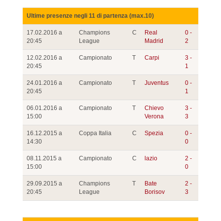
Ultime presenze negli 11 di partenza (max.10)
17.02.2016 a
Champions
C
Real
0 -
20:45
League
Madrid
2
12.02.2016 a
Campionato
T
Carpi
3 -
20:45
1
24.01.2016 a
Campionato
T
Juventus
0 -
20:45
1
06.01.2016 a
Campionato
T
Chievo
3 -
15:00
Verona
3
16.12.2015 a
Coppa Italia
C
Spezia
0 -
14:30
0
08.11.2015 a
Campionato
C
lazio
2 -
15:00
0
29.09.2015 a
Champions
T
Bate
2 -
20:45
League
Borisov
3