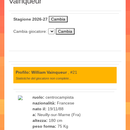
Vainqueur
Stagione 2026-27
Cambia giocatore:
Profilo: William Vainqueur
, #21
Statistiche del giocatore non complete...
ruolo:
centrocampista
nazionalità:
Francese
nato il:
19/11/88
a:
Neuilly-sur-Marne (Fra)
altezza:
180 cm
peso forma:
75 Kg