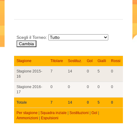
Scegli il Torneo:
Stagione
Titolare
Sostituz.
Gol
Gialli
Rossi
Stagione 2015-
7
14
0
5
0
16
Stagione 2016-
0
0
0
0
0
17
Totale
7
14
0
5
0
Per stagione
|
Squadra inziale
|
Sostituzioni
|
Gol
|
Ammonizioni
|
Espulsioni