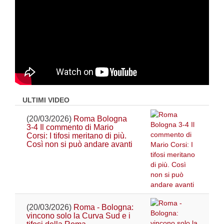
ULTIMI VIDEO
(20/03/2026)
Roma Bologna
3-4 Il commento di Mario
Corsi: I tifosi meritano di più.
Così non si può andare avanti
(20/03/2026)
Roma - Bologna:
vincono solo la Curva Sud e i