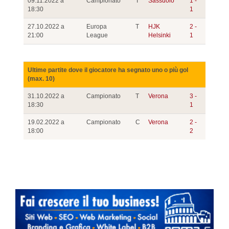
09.11.2022 a
Campionato
T
Sassuolo
1 -
18:30
1
27.10.2022 a
Europa
T
HJK
2 -
21:00
League
Helsinki
1
Ultime partite dove il giocatore ha segnato uno o più gol
(max. 10)
31.10.2022 a
Campionato
T
Verona
3 -
18:30
1
19.02.2022 a
Campionato
C
Verona
2 -
18:00
2