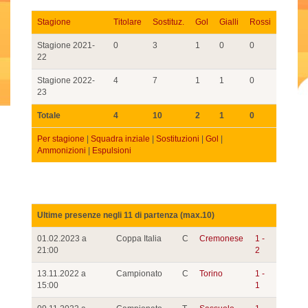
Stagione
Titolare
Sostituz.
Gol
Gialli
Rossi
Stagione 2021-
0
3
1
0
0
22
Stagione 2022-
4
7
1
1
0
23
Totale
4
10
2
1
0
Per stagione
|
Squadra inziale
|
Sostituzioni
|
Gol
|
Ammonizioni
|
Espulsioni
Ultime presenze negli 11 di partenza (max.10)
01.02.2023 a
Coppa Italia
C
Cremonese
1 -
21:00
2
13.11.2022 a
Campionato
C
Torino
1 -
15:00
1