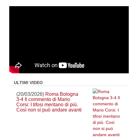
ULTIMI VIDEO
(20/03/2026)
Roma Bologna
3-4 Il commento di Mario
Corsi: I tifosi meritano di più.
Così non si può andare avanti