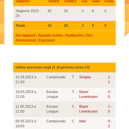
Stagione
Titolare
Sostituz.
Gol
Gialli
Rossi
Stagione 2022-
30
20
2
8
0
23
Totale
30
20
2
8
0
Per stagione
|
Squadra inziale
|
Sostituzioni
|
Gol
|
Ammonizioni
|
Espulsioni
Ultime presenze negli 11 di partenza (max.10)
31.05.2023 a
Campionato
T
Siviglia
1 -
21:00
1
18.05.2023 a
Europa
T
Bayer
0 -
21:00
League
Leverkusen
0
11.05.2023 a
Europa
C
Bayer
1 -
21:00
League
Leverkusen
0
06.05.2023 a
Campionato
C
Inter
0 -
18:00
2