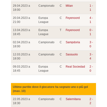
29.04.2023 a
Campionato
C
Milan
1 -
18:00
1
20.04.2023 a
Europa
C
Feyenoord
4 -
21:00
League
1
13.04.2023 a
Europa
T
Feyenoord
0 -
18:45
League
1
02.04.2023 a
Campionato
C
Sampdoria
3 -
18:00
0
12.03.2023 a
Campionato
C
Sassuolo
3 -
18:00
4
09.03.2023 a
Europa
C
Real Sociedad
2 -
18:45
League
0
Ultime partite dove il giocatore ha segnato uno o più gol
(max. 10)
22.05.2023 a
Campionato
C
Salernitana
2 -
18:30
2