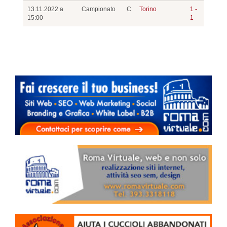
13.11.2022 a
Campionato
C
Torino
1 -
15:00
1