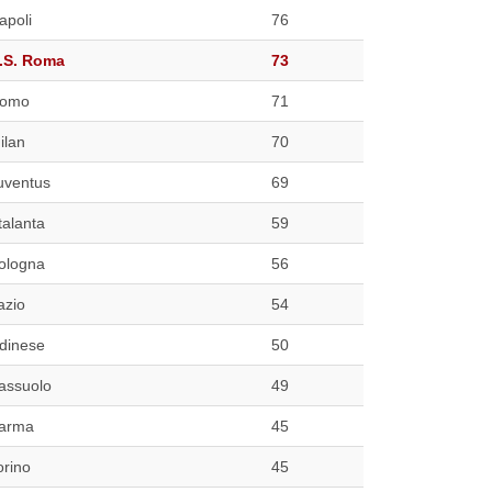
apoli
76
.S. Roma
73
omo
71
ilan
70
uventus
69
talanta
59
ologna
56
azio
54
dinese
50
assuolo
49
arma
45
orino
45