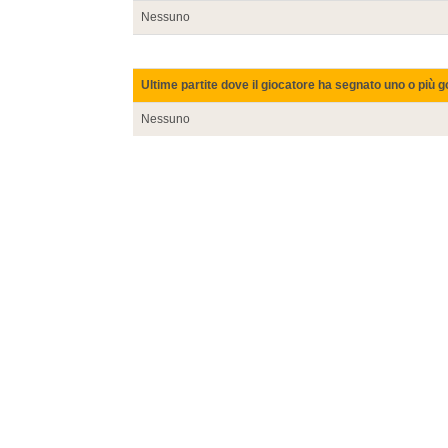
Nessuno
Ultime partite dove il giocatore ha segnato uno o più g
Nessuno