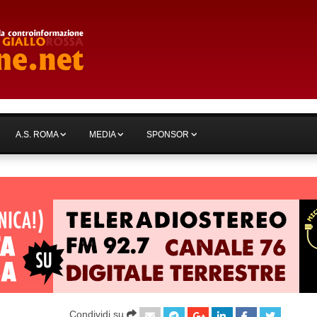
A.S. ROMA
MEDIA
SPONSOR
Condividi su