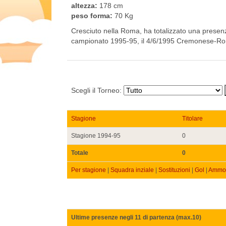
altezza:
178 cm
peso forma:
70 Kg
Cresciuto nella Roma, ha totalizzato una presenz
campionato 1995-95, il 4/6/1995 Cremonese-Rom
Scegli il Torneo:
Stagione
Titolare
Stagione 1994-95
0
Totale
0
Per stagione
|
Squadra inziale
|
Sostituzioni
|
Gol
|
Ammon
Ultime presenze negli 11 di partenza (max.10)