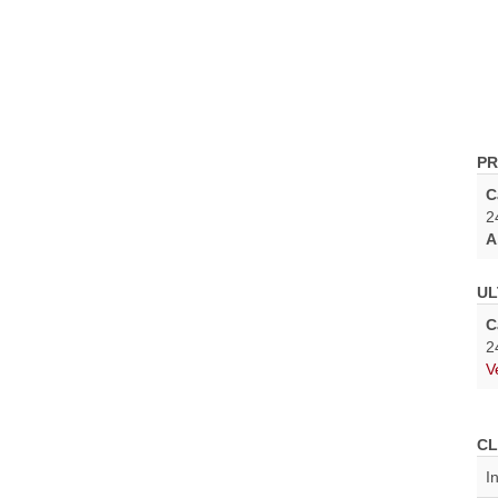
PR
C
2
A
UL
C
2
V
CL
I