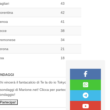
agliari
43
iorentina
42
enoa
41
ecce
38
remonese
34
erona
21
isa
18
NDAGGI
hi vincerà il fantacalcio di Te la do io Tokyo?
 sondaggi di Marione.net! Clicca per partecipare al
ondaggio!