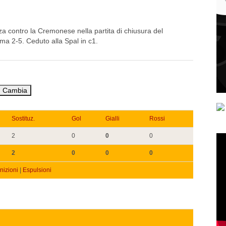
a contro la Cremonese nella partita di chiusura del
a 2-5. Ceduto alla Spal in c1.
Sostituz.
Gol
Gialli
Rossi
2
0
0
0
2
0
0
0
izioni
|
Espulsioni