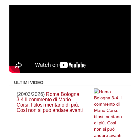
ULTIMI VIDEO
(20/03/2026)
Roma Bologna
3-4 Il commento di Mario
Corsi: I tifosi meritano di più.
Così non si può andare avanti