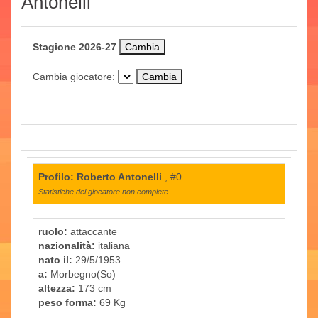
Antonelli
Stagione 2026-27
Cambia giocatore:
Profilo: Roberto Antonelli
, #0
Statistiche del giocatore non complete...
ruolo:
attaccante
nazionalità:
italiana
nato il:
29/5/1953
a:
Morbegno(So)
altezza:
173 cm
peso forma:
69 Kg