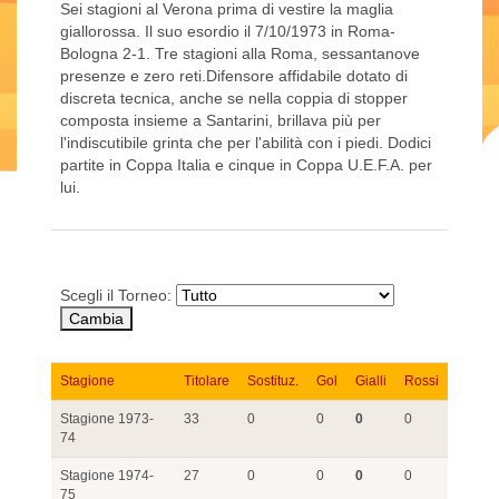
Sei stagioni al Verona prima di vestire la maglia
giallorossa. Il suo esordio il 7/10/1973 in Roma-
Bologna 2-1. Tre stagioni alla Roma, sessantanove
presenze e zero reti.Difensore affidabile dotato di
discreta tecnica, anche se nella coppia di stopper
composta insieme a Santarini, brillava più per
l'indiscutibile grinta che per l'abilità con i piedi. Dodici
partite in Coppa Italia e cinque in Coppa U.E.F.A. per
lui.
Scegli il Torneo:
Stagione
Titolare
Sostituz.
Gol
Gialli
Rossi
Stagione 1973-
33
0
0
0
0
74
Stagione 1974-
27
0
0
0
0
75