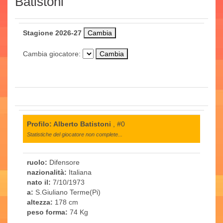
Batistoni
Stagione 2026-27
Cambia giocatore:
Profilo: Alberto Batistoni
, #0
Statistiche del giocatore non complete...
ruolo:
Difensore
nazionalità:
Italiana
nato il:
7/10/1973
a:
S.Giuliano Terme(Pi)
altezza:
178 cm
peso forma:
74 Kg