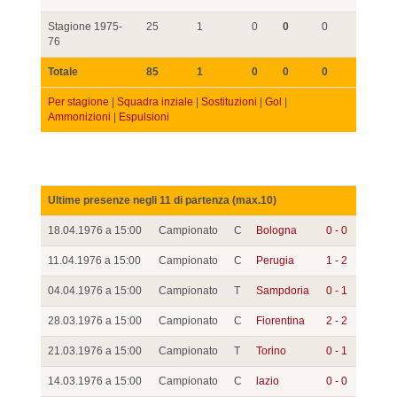
Stagione 1975-
25
1
0
0
0
76
Totale
85
1
0
0
0
Per stagione
|
Squadra inziale
|
Sostituzioni
|
Gol
|
Ammonizioni
|
Espulsioni
Ultime presenze negli 11 di partenza (max.10)
18.04.1976 a 15:00
Campionato
C
Bologna
0 - 0
11.04.1976 a 15:00
Campionato
C
Perugia
1 - 2
04.04.1976 a 15:00
Campionato
T
Sampdoria
0 - 1
28.03.1976 a 15:00
Campionato
C
Fiorentina
2 - 2
21.03.1976 a 15:00
Campionato
T
Torino
0 - 1
14.03.1976 a 15:00
Campionato
C
lazio
0 - 0