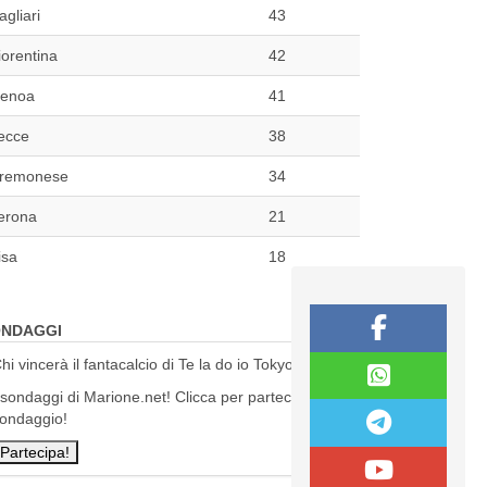
agliari
43
iorentina
42
enoa
41
ecce
38
remonese
34
erona
21
isa
18
NDAGGI
hi vincerà il fantacalcio di Te la do io Tokyo?
 sondaggi di Marione.net! Clicca per partecipare al
ondaggio!