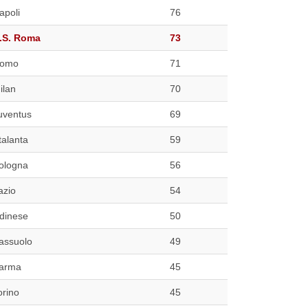
apoli
76
.S. Roma
73
omo
71
ilan
70
uventus
69
talanta
59
ologna
56
azio
54
dinese
50
assuolo
49
arma
45
orino
45