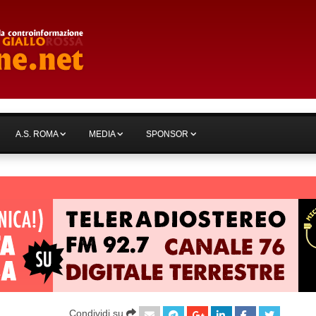
A.S. ROMA
MEDIA
SPONSOR
Condividi su