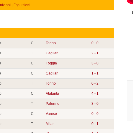
izioni
|
Espulsioni
a
C
Torino
0 - 0
a
T
Cagliari
2 - 1
a
C
Foggia
3 - 0
a
C
Cagliari
1 - 1
o
T
Torino
0 - 2
o
C
Atalanta
4 - 1
o
T
Palermo
3 - 0
o
C
Varese
0 - 0
o
T
Milan
0 - 1