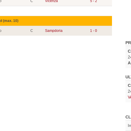
o
C
Vicenza
5 - 2
ol (max. 10)
o
C
Sampdoria
1 - 0
PR
C
2
A
UL
C
2
V
CL
I