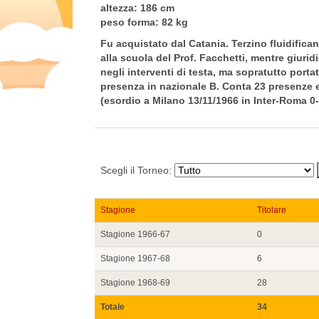
altezza:
186 cm
peso forma:
82 kg
Fu acquistato dal Catania. Terzino fluidifica
alla scuola del Prof. Facchetti, mentre giuri
negli interventi di testa, ma sopratutto porta
presenza in nazionale B. Conta 23 presenze e 1
(esordio a Milano 13/11/1966 in Inter-Roma 0-
Scegli il Torneo:
Stagione
Titolare
Stagione 1966-67
0
Stagione 1967-68
6
Stagione 1968-69
28
Totale
34