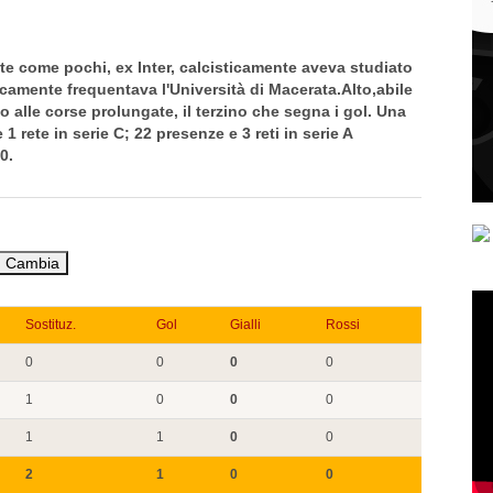
nte come pochi, ex Inter, calcisticamente aveva studiato
dicamente frequentava l'Università di Macerata.Alto,abile
to alle corse prolungate, il terzino che segna i gol. Una
 rete in serie C; 22 presenze e 3 reti in serie A
0.
Sostituz.
Gol
Gialli
Rossi
0
0
0
0
1
0
0
0
1
1
0
0
2
1
0
0