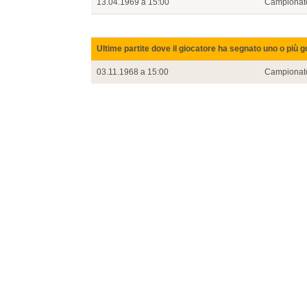
13.04.1969 a 15:00
Campionat
Ultime partite dove il giocatore ha segnato uno o più g
03.11.1968 a 15:00
Campionat