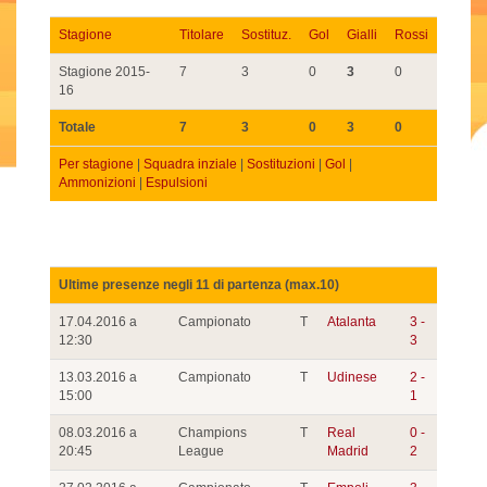
Stagione
Titolare
Sostituz.
Gol
Gialli
Rossi
Stagione 2015-
7
3
0
3
0
16
Totale
7
3
0
3
0
Per stagione
|
Squadra inziale
|
Sostituzioni
|
Gol
|
Ammonizioni
|
Espulsioni
Ultime presenze negli 11 di partenza (max.10)
17.04.2016 a
Campionato
T
Atalanta
3 -
12:30
3
13.03.2016 a
Campionato
T
Udinese
2 -
15:00
1
08.03.2016 a
Champions
T
Real
0 -
20:45
League
Madrid
2