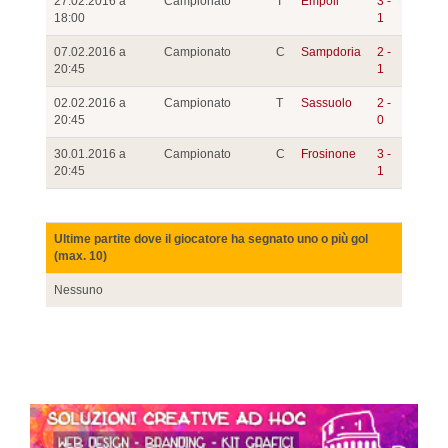
27.02.2016 a
Campionato
T
Empoli
3 -
18:00
1
07.02.2016 a
Campionato
C
Sampdoria
2 -
20:45
1
02.02.2016 a
Campionato
T
Sassuolo
2 -
20:45
0
30.01.2016 a
Campionato
C
Frosinone
3 -
20:45
1
Ultime partite dove il giocatore ha segnato uno o più gol
(max. 10)
Nessuno