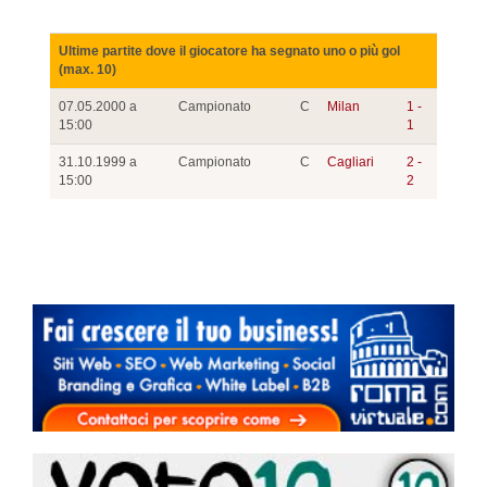
Ultime partite dove il giocatore ha segnato uno o più gol
(max. 10)
07.05.2000 a
Campionato
C
Milan
1 -
15:00
1
31.10.1999 a
Campionato
C
Cagliari
2 -
15:00
2