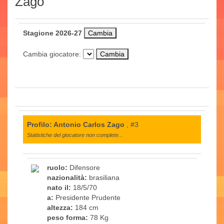
Zago
Stagione 2026-27
Cambia giocatore:
Profilo: Antonio Carlos Zago
, #3
Statistiche del giocatore non complete...
ruolo:
Difensore
nazionalità:
brasiliana
nato il:
18/5/70
a:
Presidente Prudente
altezza:
184 cm
peso forma:
78 Kg