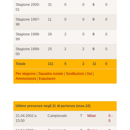
Stagione 2000-
31
0
0
5
0
01
Stagione 1997-
11
0
0
0
0
98
Stagione 1998-
26
2
0
0
0
99
Stagione 1999-
25
2
2
0
0
00
Totale
111
5
2
11
0
Per stagione
|
Squadra inziale
|
Sostituzioni
|
Gol
|
Ammonizioni
|
Espulsioni
Ultime presenze negli 11 di partenza (max.10)
21.04.2002 a
Campionato
T
Milan
0 -
15:00
0