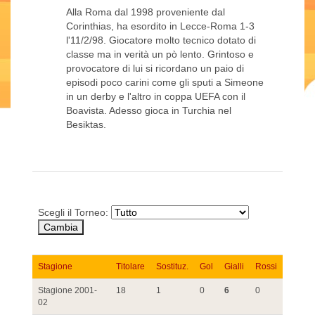
Alla Roma dal 1998 proveniente dal
Corinthias, ha esordito in Lecce-Roma 1-3
l'11/2/98. Giocatore molto tecnico dotato di
classe ma in verità un pò lento. Grintoso e
provocatore di lui si ricordano un paio di
episodi poco carini come gli sputi a Simeone
in un derby e l'altro in coppa UEFA con il
Boavista. Adesso gioca in Turchia nel
Besiktas.
Scegli il Torneo:
Stagione
Titolare
Sostituz.
Gol
Gialli
Rossi
Stagione 2001-
18
1
0
6
0
02