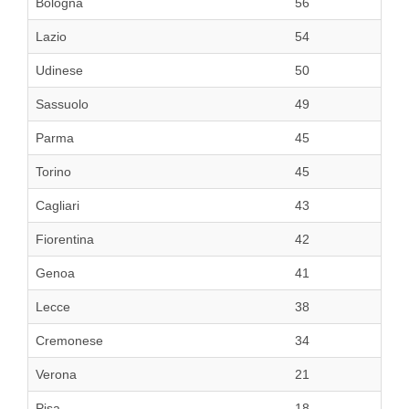
Bologna
56
Lazio
54
Udinese
50
Sassuolo
49
Parma
45
Torino
45
Cagliari
43
Fiorentina
42
Genoa
41
Lecce
38
Cremonese
34
Verona
21
Pisa
18