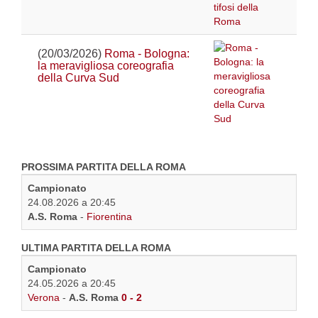
(20/03/2026)
Roma - Bologna:
la meravigliosa coreografia
della Curva Sud
PROSSIMA PARTITA DELLA ROMA
Campionato
24.08.2026 a 20:45
A.S. Roma
-
Fiorentina
ULTIMA PARTITA DELLA ROMA
Campionato
24.05.2026 a 20:45
Verona
-
A.S. Roma
0 - 2