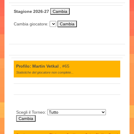
Stagione 2026-27
Cambia giocatore:
Profilo: Martin Vetkal
, #65
Statistiche del giocatore non complete...
Scegli il Torneo: