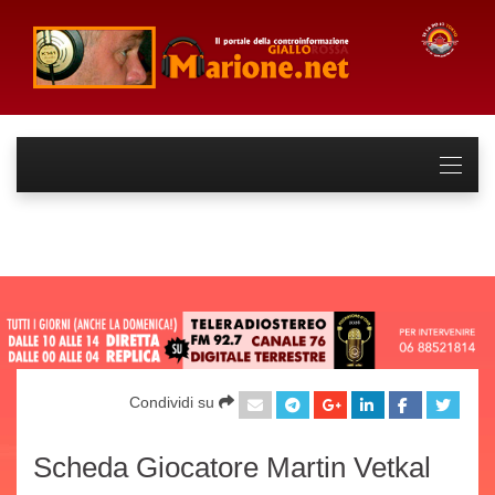
Condividi su
Scheda Giocatore Martin Vetkal