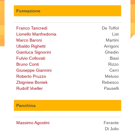
Formazione
Franco Tancredi
De Toffol
Lionello Manfredonia
List
Marco Baroni
Martini
Ubaldo Righetti
Arrigoni
Gianluca Signorini
Ghedin
Fulvio Collovati
Biasi
Bruno Conti
Rizzo
Giuseppe Giannini
Cerri
Roberto Pruzzo
Meluso
Zbigniew Boniek
Rebesco
Rudolf Voeller
Pauselli
Panchina
Massimo Agostini
Ferante
Di Julio