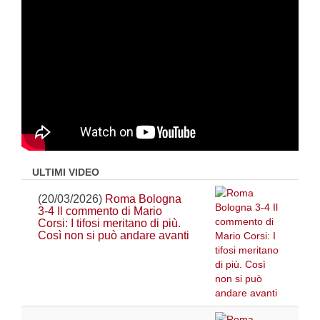
ULTIMI VIDEO
(20/03/2026)
Roma Bologna
3-4 Il commento di Mario
Corsi: I tifosi meritano di più.
Così non si può andare avanti