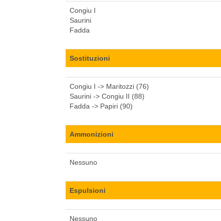
Congiu I
Saurini
Fadda
Sostituzioni
Congiu I -> Maritozzi (76)
Saurini -> Congiu II (88)
Fadda -> Papiri (90)
Ammonizioni
Nessuno
Espulsioni
Nessuno