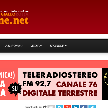
A.S. ROMA
MEDIA
SPONSOR
Condividi su