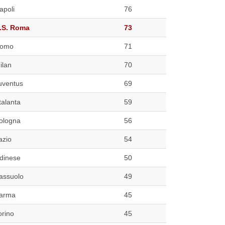
apoli
76
.S. Roma
73
omo
71
ilan
70
uventus
69
talanta
59
ologna
56
azio
54
dinese
50
assuolo
49
arma
45
orino
45