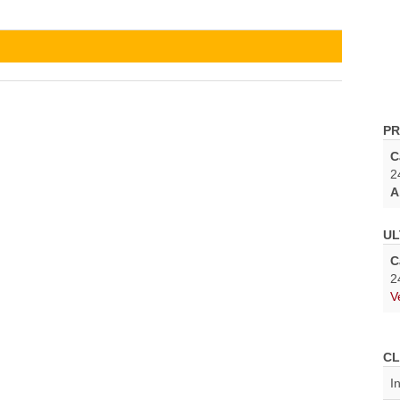
PR
C
2
A
UL
C
2
V
CL
I