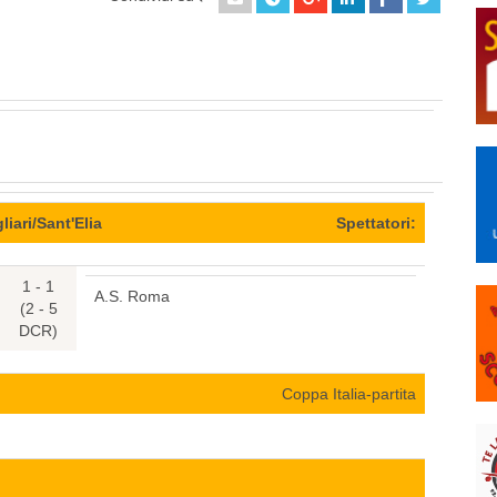
liari/Sant'Elia
Spettatori:
1 - 1
A.S. Roma
(2 - 5
DCR)
Coppa Italia-partita