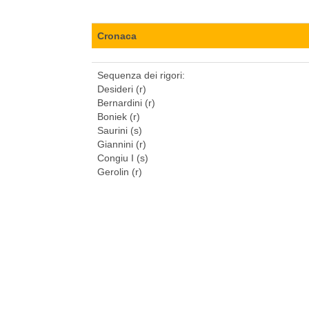
Cronaca
Sequenza dei rigori:
Desideri (r)
Bernardini (r)
Boniek (r)
Saurini (s)
Giannini (r)
Congiu I (s)
Gerolin (r)