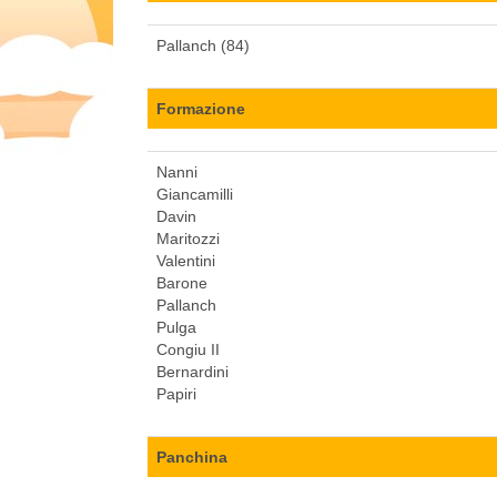
Pallanch (84)
Formazione
Nanni
Giancamilli
Davin
Maritozzi
Valentini
Barone
Pallanch
Pulga
Congiu II
Bernardini
Papiri
Panchina