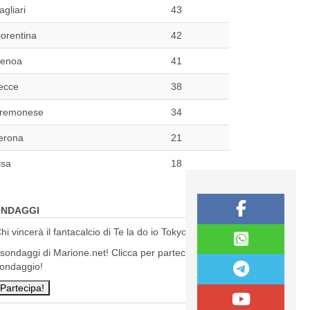
agliari
43
iorentina
42
enoa
41
ecce
38
remonese
34
erona
21
isa
18
NDAGGI
hi vincerà il fantacalcio di Te la do io Tokyo?
 sondaggi di Marione.net! Clicca per partecipare al
ondaggio!