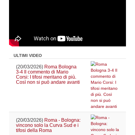
ULTIMI VIDEO
(20/03/2026)
Roma Bologna
3-4 Il commento di Mario
Corsi: I tifosi meritano di più.
Così non si può andare avanti
(20/03/2026)
Roma - Bologna:
vincono solo la Curva Sud e i
tifosi della Roma