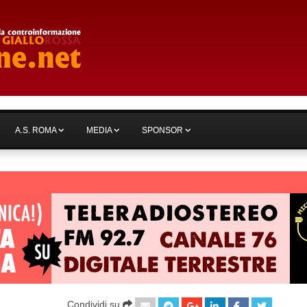
A.S. ROMA
MEDIA
SPONSOR
Condividi su