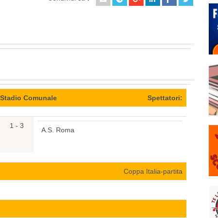
/Stadio Comunale
Spettatori:
1 - 3
A.S. Roma
Coppa Italia-partita