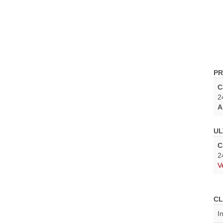
PR
C
2
A
UL
C
2
V
CL
I