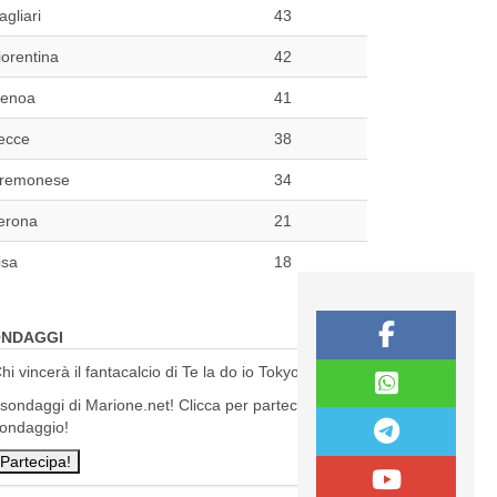
agliari
43
iorentina
42
enoa
41
ecce
38
remonese
34
erona
21
isa
18
NDAGGI
hi vincerà il fantacalcio di Te la do io Tokyo?
 sondaggi di Marione.net! Clicca per partecipare al
ondaggio!