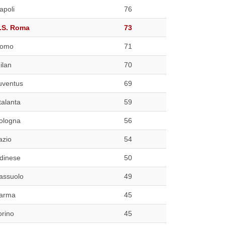
apoli
76
.S. Roma
73
omo
71
ilan
70
uventus
69
talanta
59
ologna
56
azio
54
dinese
50
assuolo
49
arma
45
orino
45