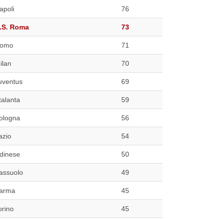
apoli
76
.S. Roma
73
omo
71
ilan
70
uventus
69
talanta
59
ologna
56
azio
54
dinese
50
assuolo
49
arma
45
orino
45