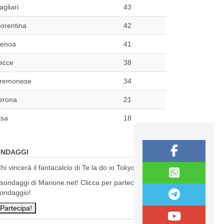
agliari
43
iorentina
42
enoa
41
ecce
38
remonese
34
erona
21
isa
18
NDAGGI
hi vincerà il fantacalcio di Te la do io Tokyo?
 sondaggi di Marione.net! Clicca per partecipare al
ondaggio!