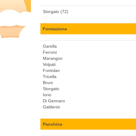
Storgato (72)
Formazione
Garella
Ferroni
Marangon
Volpati
Fontolan
Tricella
Bruni
Storgato
Iorio
Di Gennaro
Galderisi
Panchina