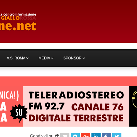
A.S. ROMA
MEDIA
SPONSOR
Condividi su