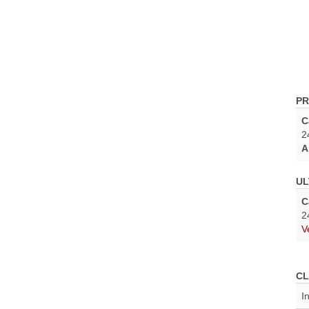
PR
C
2
A
UL
C
2
V
CL
I