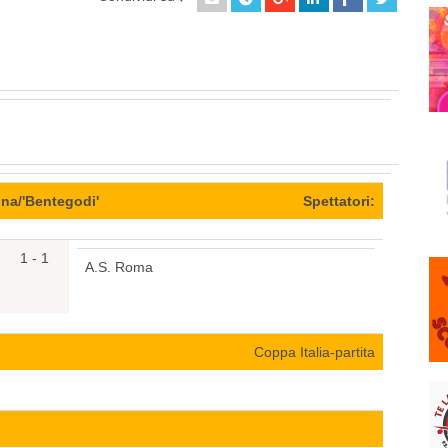
na/'Bentegodi'
Spettatori:
1 - 1
A.S. Roma
Coppa Italia-partita