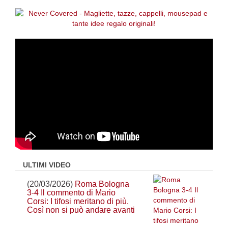
ULTIMI VIDEO
(20/03/2026)
Roma Bologna
3-4 Il commento di Mario
Corsi: I tifosi meritano di più.
Così non si può andare avanti