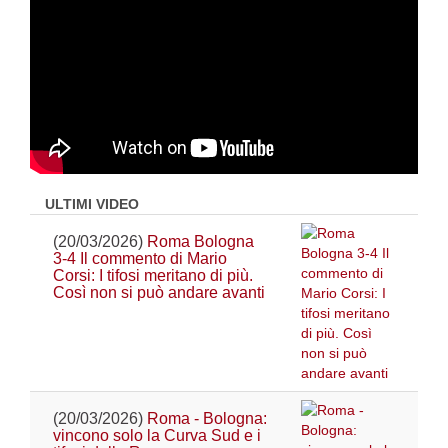
ULTIMI VIDEO
(20/03/2026)
Roma Bologna
3-4 Il commento di Mario
Corsi: I tifosi meritano di più.
Così non si può andare avanti
(20/03/2026)
Roma - Bologna:
vincono solo la Curva Sud e i