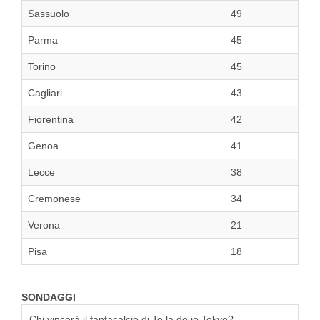
Sassuolo
49
Parma
45
Torino
45
Cagliari
43
Fiorentina
42
Genoa
41
Lecce
38
Cremonese
34
Verona
21
Pisa
18
SONDAGGI
Chi vincerà il fantacalcio di Te la do io Tokyo?