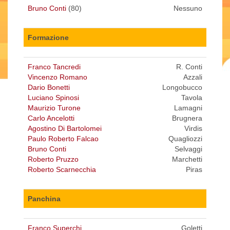
Bruno Conti
(80)
Nessuno
Formazione
Franco Tancredi
R. Conti
Vincenzo Romano
Azzali
Dario Bonetti
Longobucco
Luciano Spinosi
Tavola
Maurizio Turone
Lamagni
Carlo Ancelotti
Brugnera
Agostino Di Bartolomei
Virdis
Paulo Roberto Falcao
Quagliozzi
Bruno Conti
Selvaggi
Roberto Pruzzo
Marchetti
Roberto Scarnecchia
Piras
Panchina
Franco Superchi
Goletti