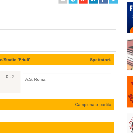
/Stadio 'Friuli'
Spettatori:
0 - 2
A.S. Roma
Campionato-partita