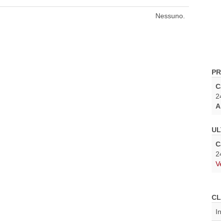
Nessuno.
PR
C
2
A
UL
C
2
V
CL
I