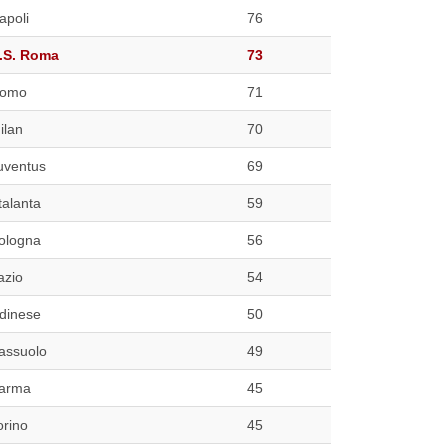
apoli
76
.S. Roma
73
omo
71
ilan
70
uventus
69
talanta
59
ologna
56
azio
54
dinese
50
assuolo
49
arma
45
orino
45