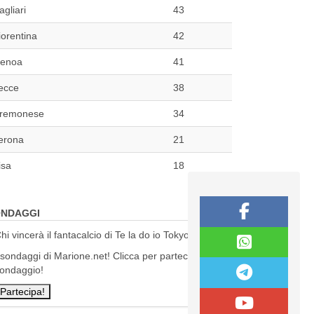
agliari
43
iorentina
42
enoa
41
ecce
38
remonese
34
erona
21
isa
18
NDAGGI
hi vincerà il fantacalcio di Te la do io Tokyo?
 sondaggi di Marione.net! Clicca per partecipare al
ondaggio!