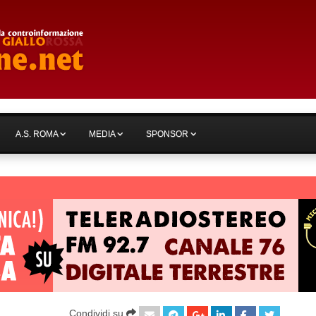
A.S. ROMA
MEDIA
SPONSOR
Condividi su