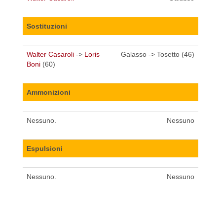
Sostituzioni
Walter Casaroli
->
Loris
Galasso -> Tosetto (46)
Boni
(60)
Ammonizioni
Nessuno.
Nessuno
Espulsioni
Nessuno.
Nessuno