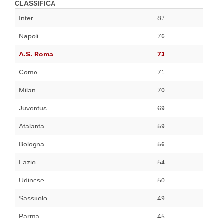
CLASSIFICA
Inter
87
Napoli
76
A.S. Roma
73
Como
71
Milan
70
Juventus
69
Atalanta
59
Bologna
56
Lazio
54
Udinese
50
Sassuolo
49
Parma
45