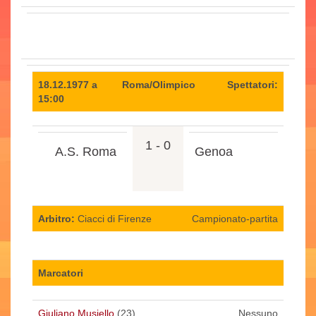
18.12.1977 a
Roma/Olimpico
Spettatori:
15:00
1 - 0
A.S. Roma
Genoa
Arbitro:
Ciacci di Firenze
Campionato-partita
Marcatori
Giuliano Musiello
(23)
Nessuno