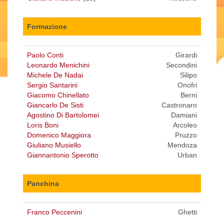
Formazione
Paolo Conti
Girardi
Leonardo Menichini
Secondini
Michele De Nadai
Silipo
Sergio Santarini
Onofri
Giacomo Chinellato
Berni
Giancarlo De Sisti
Castronaro
Agostino Di Bartolomei
Damiani
Loris Boni
Arcoleo
Domenico Maggiora
Pruzzo
Giuliano Musiello
Mendoza
Giannantonio Sperotto
Urban
Panchina
Franco Peccenini
Ghetti