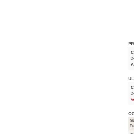
PR
C
2
A
UL
C
2
V
OG
06
Eu