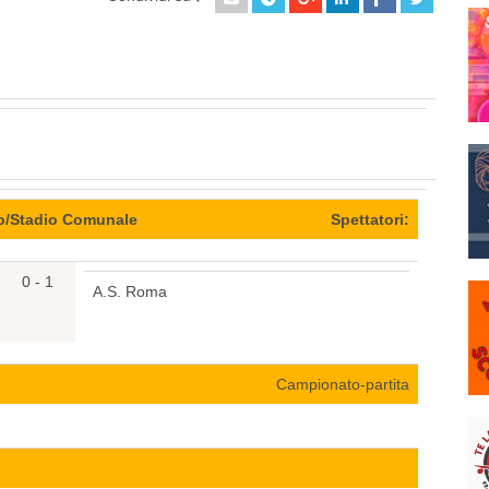
/Stadio Comunale
Spettatori:
0 - 1
A.S. Roma
Campionato-partita