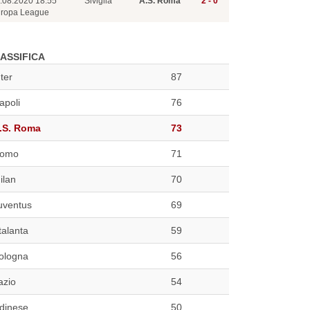
.08.2020 18:55
Siviglia
A.S. Roma
2 - 0
ropa League
ASSIFICA
nter
87
apoli
76
.S. Roma
73
omo
71
ilan
70
uventus
69
talanta
59
ologna
56
azio
54
dinese
50