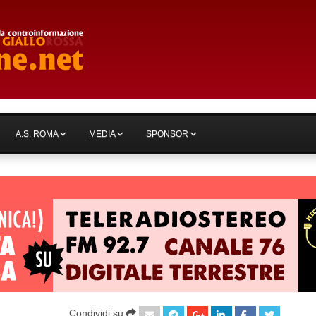
A.S. ROMA
MEDIA
SPONSOR
Condividi su