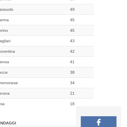
assuolo
49
arma
45
orino
45
agliari
43
iorentina
42
enoa
41
ecce
38
remonese
34
erona
21
isa
18
NDAGGI