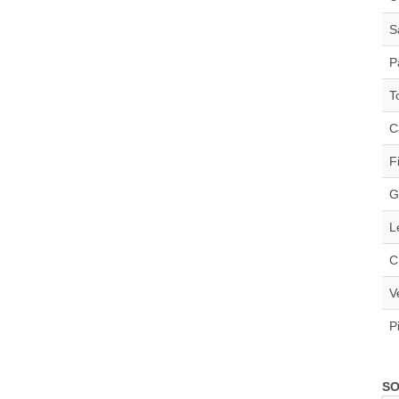
S
P
T
C
F
G
L
C
V
P
SO