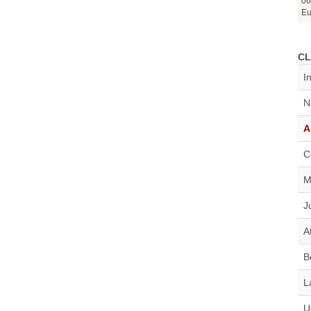
06
Eu
CL
I
N
A
C
M
J
A
B
L
U