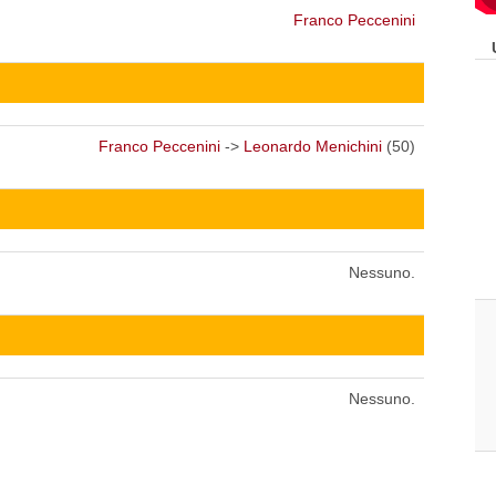
Franco Peccenini
Franco Peccenini
->
Leonardo Menichini
(50)
Nessuno.
Nessuno.