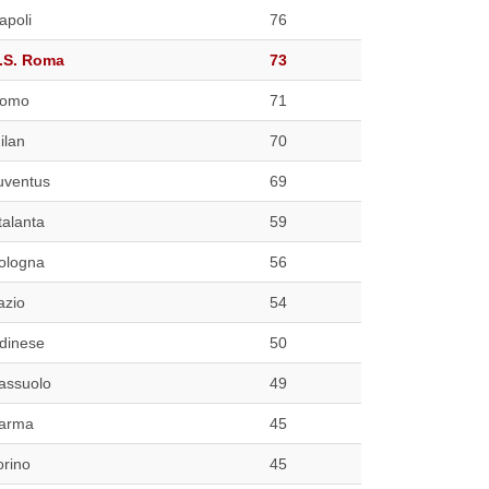
apoli
76
.S. Roma
73
omo
71
ilan
70
uventus
69
talanta
59
ologna
56
azio
54
dinese
50
assuolo
49
arma
45
orino
45