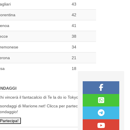
agliari
43
iorentina
42
enoa
41
ecce
38
remonese
34
erona
21
isa
18
NDAGGI
hi vincerà il fantacalcio di Te la do io Tokyo?
 sondaggi di Marione.net! Clicca per partecipare al
ondaggio!