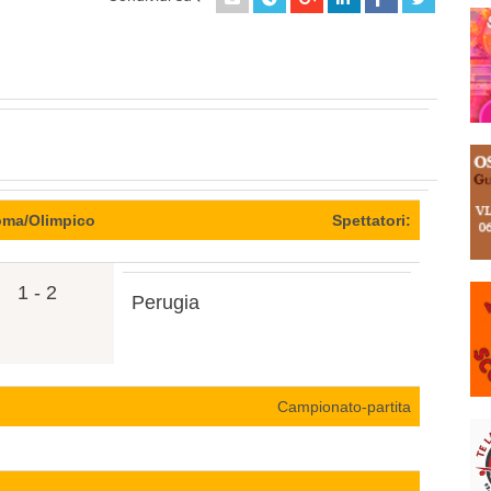
ma/Olimpico
Spettatori:
1 - 2
Perugia
Campionato-partita