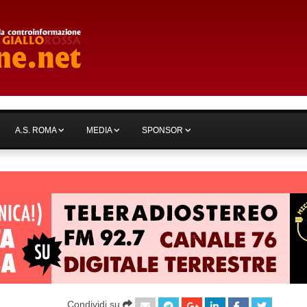
A.S. ROMA
MEDIA
SPONSOR
Condividi su