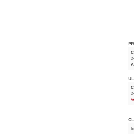
PR
C
2
A
UL
C
2
V
CL
I