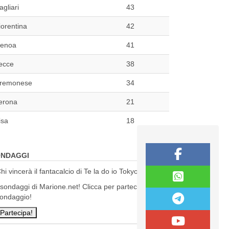
agliari
43
iorentina
42
enoa
41
ecce
38
remonese
34
erona
21
isa
18
NDAGGI
hi vincerà il fantacalcio di Te la do io Tokyo?
 sondaggi di Marione.net! Clicca per partecipare al
ondaggio!