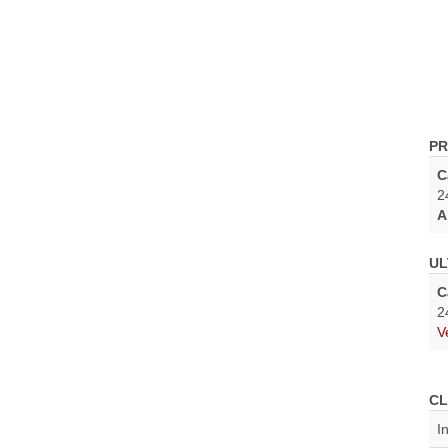
PR
C
2
A
UL
C
2
V
CL
I