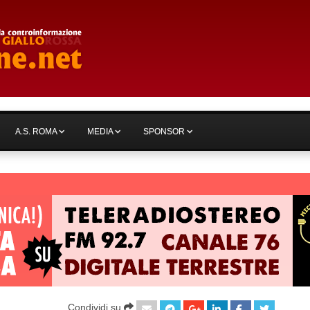
A.S. ROMA
MEDIA
SPONSOR
Condividi su