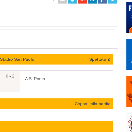
/Stadio San Paolo
Spettatori:
0 - 2
A.S. Roma
Coppa Italia-partita