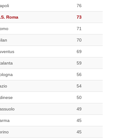
apoli
76
.S. Roma
73
omo
71
ilan
70
uventus
69
talanta
59
ologna
56
azio
54
dinese
50
assuolo
49
arma
45
orino
45