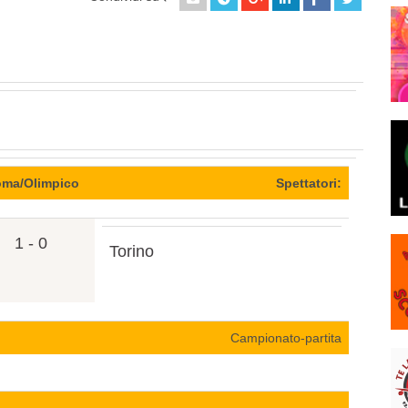
ma/Olimpico
Spettatori:
1 - 0
Torino
Campionato-partita