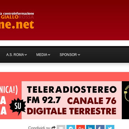
A.S. ROMA
MEDIA
SPONSOR
Condividi su