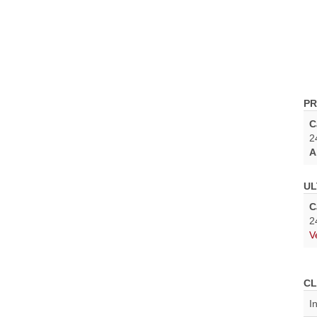
PR
C
2
A
UL
C
2
V
CL
I