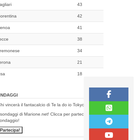
agliari
43
iorentina
42
enoa
41
ecce
38
remonese
34
erona
21
isa
18
NDAGGI
hi vincerà il fantacalcio di Te la do io Tokyo?
 sondaggi di Marione.net! Clicca per partecipare al
ondaggio!