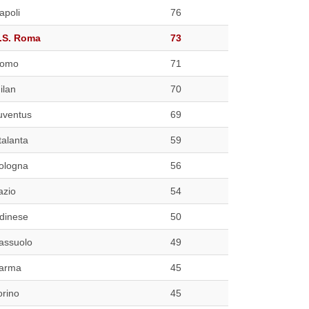
apoli
76
.S. Roma
73
omo
71
ilan
70
uventus
69
talanta
59
ologna
56
azio
54
dinese
50
assuolo
49
arma
45
orino
45