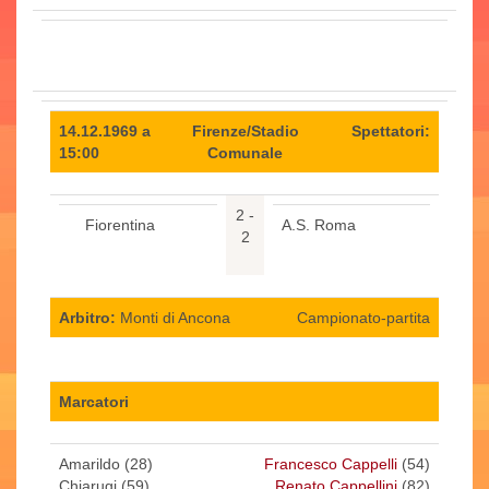
14.12.1969 a
Firenze/Stadio
Spettatori:
15:00
Comunale
2 -
Fiorentina
A.S. Roma
2
Arbitro:
Monti di Ancona
Campionato-partita
Marcatori
Amarildo (28)
Francesco Cappelli
(54)
Chiarugi (59)
Renato Cappellini
(82)