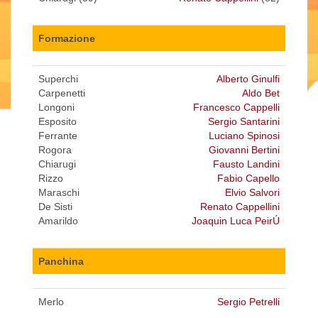
Formazione
Superchi
Alberto Ginulfi
Carpenetti
Aldo Bet
Longoni
Francesco Cappelli
Esposito
Sergio Santarini
Ferrante
Luciano Spinosi
Rogora
Giovanni Bertini
Chiarugi
Fausto Landini
Rizzo
Fabio Capello
Maraschi
Elvio Salvori
De Sisti
Renato Cappellini
Amarildo
Joaquin Luca PeirÚ
Panchina
Merlo
Sergio Petrelli