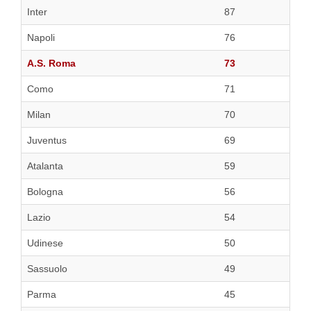
Inter
87
Napoli
76
A.S. Roma
73
Como
71
Milan
70
Juventus
69
Atalanta
59
Bologna
56
Lazio
54
Udinese
50
Sassuolo
49
Parma
45