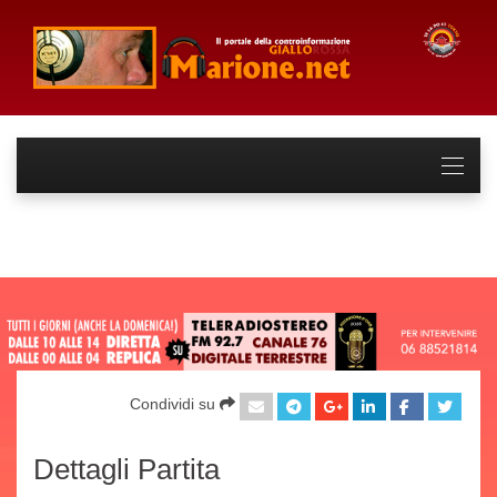
Condividi su
Dettagli Partita