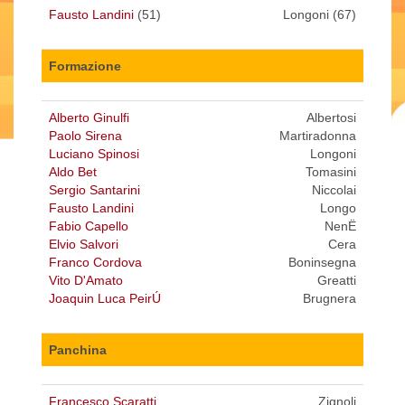
Fausto Landini
(51)
Longoni (67)
Formazione
Alberto Ginulfi
Albertosi
Paolo Sirena
Martiradonna
Luciano Spinosi
Longoni
Aldo Bet
Tomasini
Sergio Santarini
Niccolai
Fausto Landini
Longo
Fabio Capello
NenË
Elvio Salvori
Cera
Franco Cordova
Boninsegna
Vito D'Amato
Greatti
Joaquin Luca PeirÚ
Brugnera
Panchina
Francesco Scaratti
Zignoli