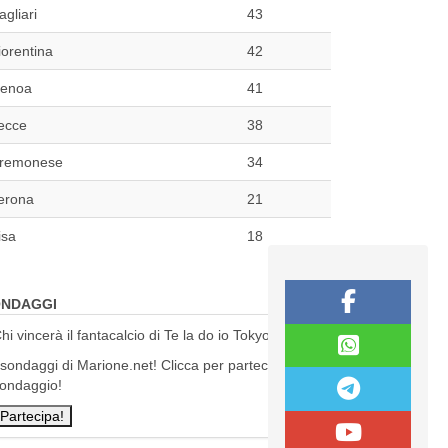
agliari
43
iorentina
42
enoa
41
ecce
38
remonese
34
erona
21
isa
18
NDAGGI
hi vincerà il fantacalcio di Te la do io Tokyo?
 sondaggi di Marione.net! Clicca per partecipare al
ondaggio!