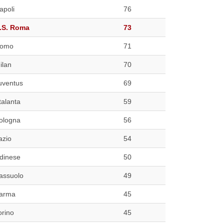
apoli
76
.S. Roma
73
omo
71
ilan
70
uventus
69
talanta
59
ologna
56
azio
54
dinese
50
assuolo
49
arma
45
orino
45