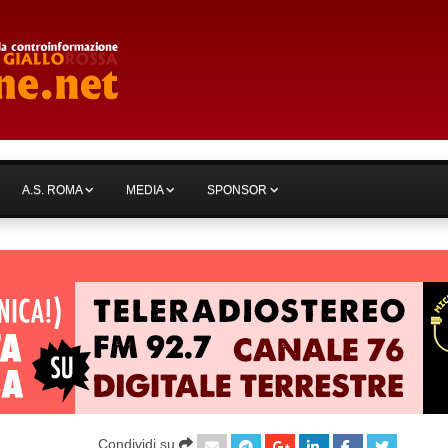
A.S. ROMA
MEDIA
SPONSOR
Condividi su