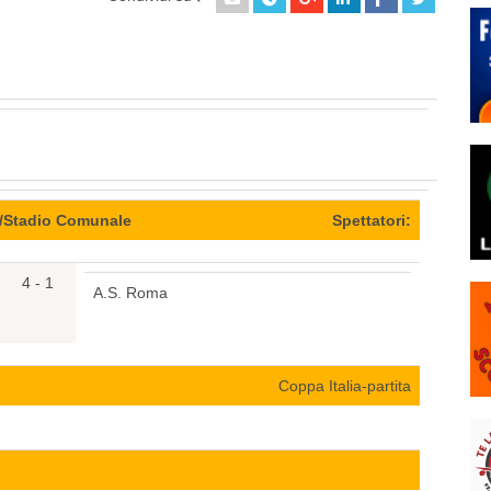
e/Stadio Comunale
Spettatori:
4 - 1
A.S. Roma
Coppa Italia-partita