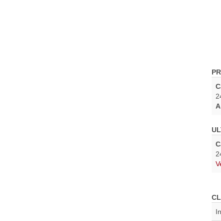
PR
C
2
A
UL
C
2
V
CL
I