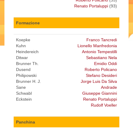
Roberto Policano
(35)
Renato Portaluppi
(93)
Formazione
Koepke
Franco Tancredi
Kuhn
Lionello Manfredonia
Heindereich
Antonio Tempestilli
Ditwar
Sebastiano Nela
Brunner Th.
Emidio Oddi
Dusend
Roberto Policano
Philipowski
Stefano Desideri
Brunner H. J.
Jorge Luis Da Silva
Sane
Andrade
Schwabl
Giuseppe Giannini
Eckstein
Renato Portaluppi
Rudolf Voeller
Panchina