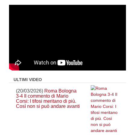
ULTIMI VIDEO
(20/03/2026)
Roma Bologna
3-4 Il commento di Mario
Corsi: I tifosi meritano di più.
Così non si può andare avanti