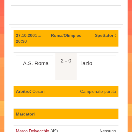
27.10.2001 a
Roma/Olimpico
Spettatori:
20:30
2 - 0
A.S. Roma
lazio
Arbitro:
Cesari
Campionato-partita
Marcatori
Marco Delvecchio
(49)
Nessuno