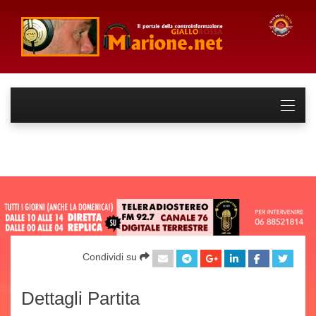
Condividi su
Dettagli Partita