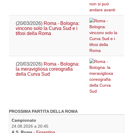
(20/03/2026)
Roma - Bologna:
vincono solo la Curva Sud e i
tifosi della Roma
(20/03/2026)
Roma - Bologna:
la meravigliosa coreografia
della Curva Sud
PROSSIMA PARTITA DELLA ROMA
Campionato
24.08.2026 a 20:45
A.S. Roma
-
Fiorentina