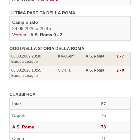
ULTIMA PARTITA DELLA ROMA
Campionato
24.05.2026 a 20:45
Verona
-
A.S. Roma
0 - 2
OGGI NELLA STORIA DELLA ROMA
06.08.2009 20:30
KAA Gent
A.S. Roma
1 - 7
Europa League
06.08.2020 18:55
Siviglia
A.S. Roma
2 - 0
Europa League
CLASSIFICA
Inter
87
Napoli
76
A.S. Roma
73
Como
71