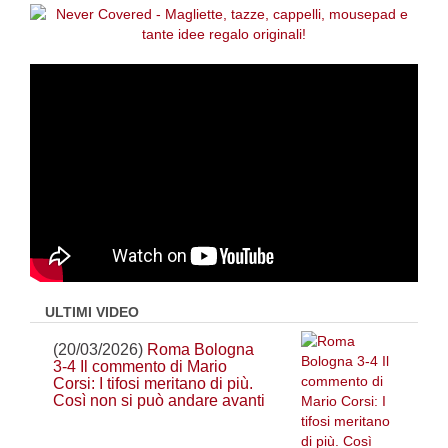
ULTIMI VIDEO
(20/03/2026)
Roma Bologna
3-4 Il commento di Mario
Corsi: I tifosi meritano di più.
Così non si può andare avanti