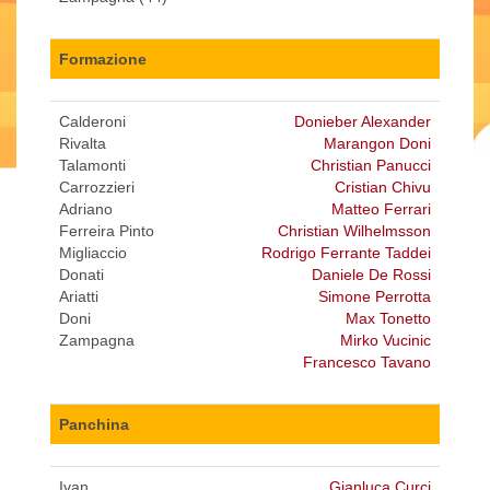
Formazione
Calderoni
Donieber Alexander
Rivalta
Marangon Doni
Talamonti
Christian Panucci
Carrozzieri
Cristian Chivu
Adriano
Matteo Ferrari
Ferreira Pinto
Christian Wilhelmsson
Migliaccio
Rodrigo Ferrante Taddei
Donati
Daniele De Rossi
Ariatti
Simone Perrotta
Doni
Max Tonetto
Zampagna
Mirko Vucinic
Francesco Tavano
Panchina
Ivan
Gianluca Curci