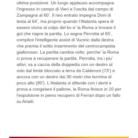
ottima posizione. Un lungo applauso accompagna
l'ingresso in campo di Vieri e l'uscita dal campo di
Zampagna al 60'. Il neo entrato impegna Doni di
testa al 64', ma proprio quando l'Atalanta spera di
essere vicina al colpo del ko e' la Roma a trovare il
gol che riapre la partita. Lo segna Perrotta al 65',
complice l'intelligente assist di Vucinic dalla destra
che premia il solito inserimento del centrocampista
giallorosso. La partita cambia volto, perche' la Roma
ci prova a recuperare la partita. Perrotta, tra i piu'
attivi, va a caccia della doppietta con un destro al
volo dal limite bloccato a terra da Calderoni (73') e
ancora con un destro dai 30 metri che termina di
poco alto (80'). L'Atalanta si difende con i denti e
prova a congelare il pallone, la Roma finisce in 10 per
l'espulsione in pieno recupero di Ferrari dopo un fallo
su Ariatti.