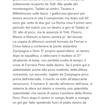
solitamente ricoperto da Totti. Alle spalle del
montenegrino, Taddei al centro, Tavano e
Wilhelmsson sulle fasce. I giallorossi giocano per
tenere ancora in vita il campionato ma dopo soli 45'
sono gia' sotto di due gol. La Roma crea il primo vero
pericolo del match con un destro a giro di Taddei al
25' alto di poco, ma le assenze di Totti, Pizarro,
Mexes e Mancini si fanno sentire pi˘ del dovuto.
La coppia di difensori centrali formata da Ferrari e
Chivu fatica a contenere le punte atalantine
Zampagna e Doni. E' proprio quest'ultimo, al rientro
dopo la squalifica, a sbloccare il risultato al 37'
sfruttando di testa, con perfetta scelta di tempo, il
cross di Ferreira Pinto dalla destra. Se il primo gol e'
addebitabile anche alla poca reattivita' della difesa
romanista, sul secondo, siglato da Zampagna poco
prima dell'intervallo, il merito va tutto all'attaccante
nerazzurro. Il numero 9, servito all'interno dell'area, si
sistema la sfera sul destro e inventa una splendida
'palombella' che lascia di sasso il portiere della Roma
Doni. Poco dopo il rientro in campo Ariatti si mangia
un gol gia' fatto spedendo fuori di piatto destro da