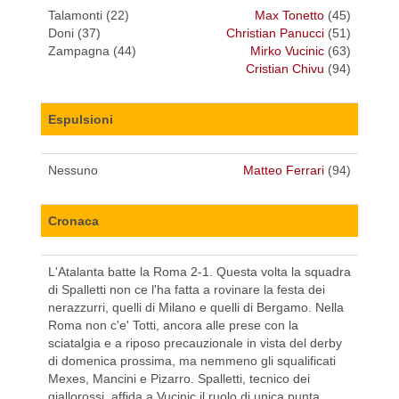
Talamonti (22)
Max Tonetto
(45)
Doni (37)
Christian Panucci
(51)
Zampagna (44)
Mirko Vucinic
(63)
Cristian Chivu
(94)
Espulsioni
Nessuno
Matteo Ferrari
(94)
Cronaca
L'Atalanta batte la Roma 2-1. Questa volta la squadra
di Spalletti non ce l'ha fatta a rovinare la festa dei
nerazzurri, quelli di Milano e quelli di Bergamo. Nella
Roma non c'e' Totti, ancora alle prese con la
sciatalgia e a riposo precauzionale in vista del derby
di domenica prossima, ma nemmeno gli squalificati
Mexes, Mancini e Pizarro. Spalletti, tecnico dei
giallorossi, affida a Vucinic il ruolo di unica punta