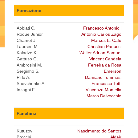
Formazione
Abbiati C.
Francesco Antonioli
Roque Junior
Antonio Carlos Zago
Chamot J.
Marcos E. Cafu
Laursen M.
Christian Panucci
Kaladze K.
Walter Adrian Samuel
Gattuso G.
Vincent Candela
Ambrosini M.
Ferreira da Rosa
Serginho S.
Emerson
Pirlo A.
Damiano Tommasi
Shevchenko A.
Francesco Totti
Inzaghi F.
Vincenzo Montella
Marco Delvecchio
Panchina
Kutuzov
Nascimento do Santos
Brocchi
Aldair