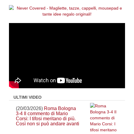
ULTIMI VIDEO
(20/03/2026)
Roma Bologna
3-4 Il commento di Mario
Corsi: I tifosi meritano di più.
Così non si può andare avanti