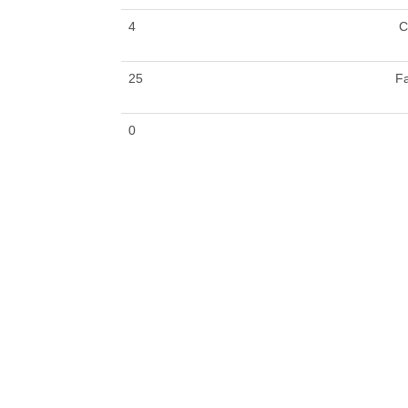
4
C
25
Fa
0