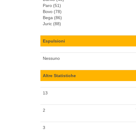
Paro (51)
Bovo (78)
Bega (86)
Juric (88)
Espulsioni
Nessuno
Altre Statistiche
13
2
3