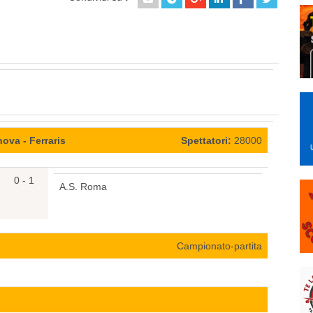
ova - Ferraris
Spettatori:
28000
0 - 1
A.S. Roma
Campionato-partita