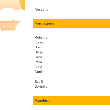
Nessuno
Formazione
Rubinho
Konko
Bovo
Bega
Rossi
Paro
Juric
Danilo
Leon
Sculli
Borriello
Panchina