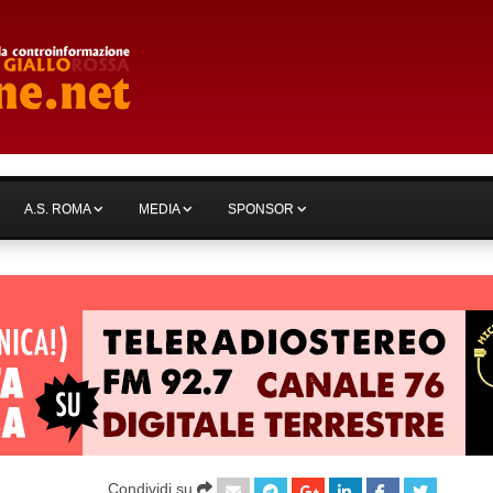
A.S. ROMA
MEDIA
SPONSOR
Condividi su