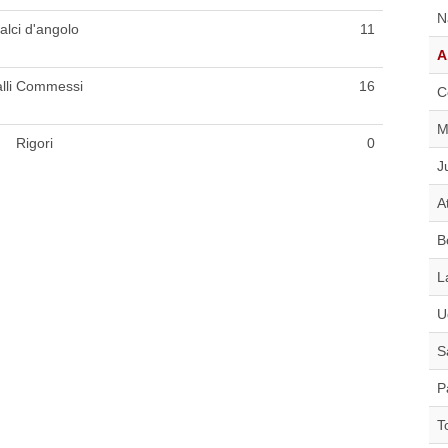
N
alci d'angolo
11
A
lli Commessi
16
C
M
Rigori
0
J
A
B
L
U
S
P
T