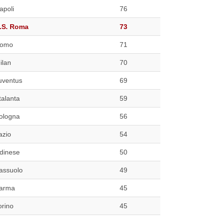
apoli
76
.S. Roma
73
omo
71
ilan
70
uventus
69
talanta
59
ologna
56
azio
54
dinese
50
assuolo
49
arma
45
orino
45