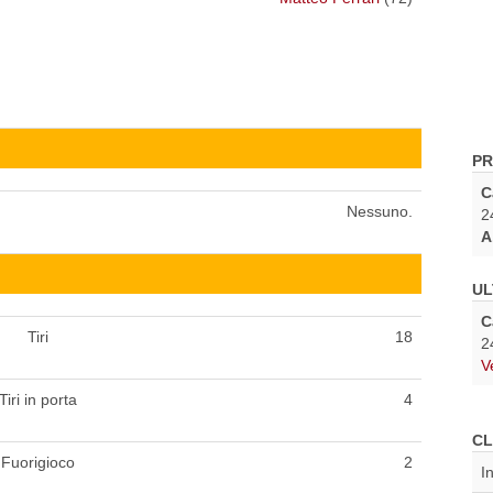
PR
C
Nessuno.
2
A
UL
C
Tiri
18
2
V
Tiri in porta
4
CL
Fuorigioco
2
I