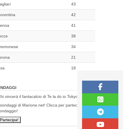
agliari
43
iorentina
42
enoa
41
ecce
38
remonese
34
erona
21
isa
18
NDAGGI
hi vincerà il fantacalcio di Te la do io Tokyo?
 sondaggi di Marione.net! Clicca per partecipare al
ondaggio!