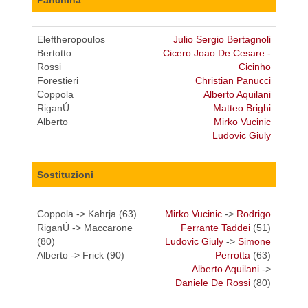
Panchina
Eleftheropoulos
Julio Sergio Bertagnoli
Bertotto
Cicero Joao De Cesare -
Rossi
Cicinho
Forestieri
Christian Panucci
Coppola
Alberto Aquilani
RiganÚ
Matteo Brighi
Alberto
Mirko Vucinic
Ludovic Giuly
Sostituzioni
Coppola -> Kahrja (63)
Mirko Vucinic
->
Rodrigo
RiganÚ -> Maccarone
Ferrante Taddei
(51)
(80)
Ludovic Giuly
->
Simone
Alberto -> Frick (90)
Perrotta
(63)
Alberto Aquilani
->
Daniele De Rossi
(80)