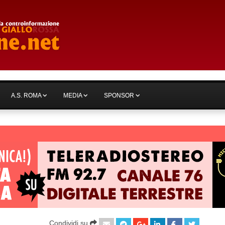
A.S. ROMA
MEDIA
SPONSOR
Condividi su