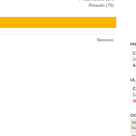
Rinaudo (75)
Nessuno
PR
C
2
A
UL
C
2
V
OG
06
Eu