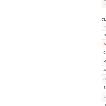
06
Eu
CL
I
N
A
C
M
J
A
B
L
U