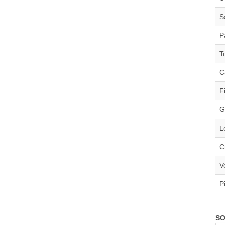
S
P
T
C
F
G
L
C
V
P
SO