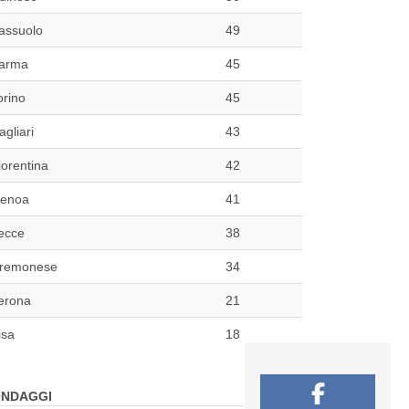
assuolo
49
arma
45
orino
45
agliari
43
iorentina
42
enoa
41
ecce
38
remonese
34
erona
21
isa
18
NDAGGI