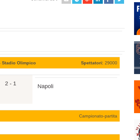
 Stadio Olimpico
Spettatori:
29000
2 - 1
Napoli
Campionato-partita