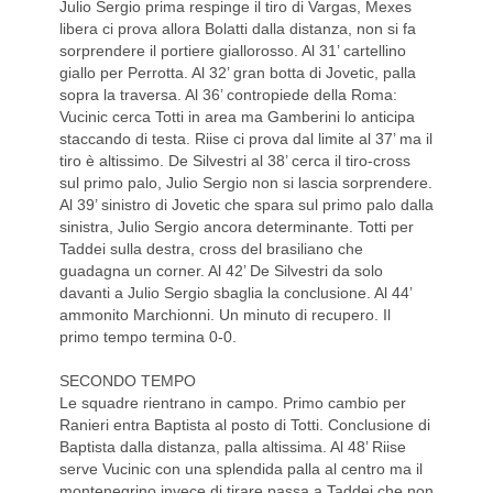
Julio Sergio prima respinge il tiro di Vargas, Mexes
libera ci prova allora Bolatti dalla distanza, non si fa
sorprendere il portiere giallorosso. Al 31’ cartellino
giallo per Perrotta. Al 32’ gran botta di Jovetic, palla
sopra la traversa. Al 36’ contropiede della Roma:
Vucinic cerca Totti in area ma Gamberini lo anticipa
staccando di testa. Riise ci prova dal limite al 37’ ma il
tiro è altissimo. De Silvestri al 38’ cerca il tiro-cross
sul primo palo, Julio Sergio non si lascia sorprendere.
Al 39’ sinistro di Jovetic che spara sul primo palo dalla
sinistra, Julio Sergio ancora determinante. Totti per
Taddei sulla destra, cross del brasiliano che
guadagna un corner. Al 42’ De Silvestri da solo
davanti a Julio Sergio sbaglia la conclusione. Al 44’
ammonito Marchionni. Un minuto di recupero. Il
primo tempo termina 0-0.
SECONDO TEMPO
Le squadre rientrano in campo. Primo cambio per
Ranieri entra Baptista al posto di Totti. Conclusione di
Baptista dalla distanza, palla altissima. Al 48’ Riise
serve Vucinic con una splendida palla al centro ma il
montenegrino invece di tirare passa a Taddei che non