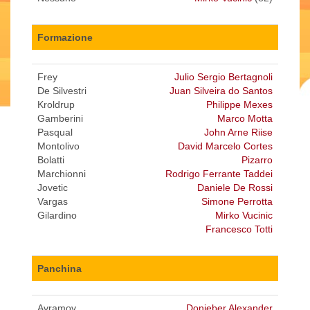
Formazione
Frey
Julio Sergio Bertagnoli
De Silvestri
Juan Silveira do Santos
Kroldrup
Philippe Mexes
Gamberini
Marco Motta
Pasqual
John Arne Riise
Montolivo
David Marcelo Cortes
Bolatti
Pizarro
Marchionni
Rodrigo Ferrante Taddei
Jovetic
Daniele De Rossi
Vargas
Simone Perrotta
Gilardino
Mirko Vucinic
Francesco Totti
Panchina
Avramov
Donieber Alexander