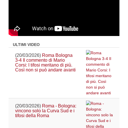
ULTIMI VIDEO
(20/03/2026)
Roma Bologna
3-4 Il commento di Mario
Corsi: I tifosi meritano di più.
Così non si può andare avanti
(20/03/2026)
Roma - Bologna:
vincono solo la Curva Sud e i
tifosi della Roma