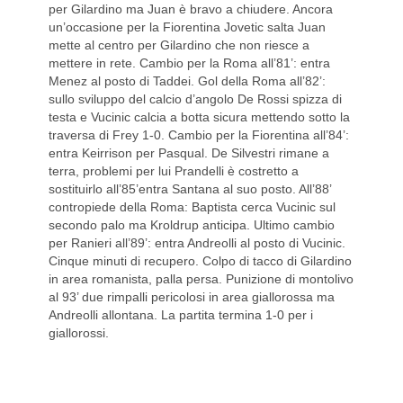
per Gilardino ma Juan è bravo a chiudere. Ancora
un’occasione per la Fiorentina Jovetic salta Juan
mette al centro per Gilardino che non riesce a
mettere in rete. Cambio per la Roma all’81’: entra
Menez al posto di Taddei. Gol della Roma all’82’:
sullo sviluppo del calcio d’angolo De Rossi spizza di
testa e Vucinic calcia a botta sicura mettendo sotto la
traversa di Frey 1-0. Cambio per la Fiorentina all’84’:
entra Keirrison per Pasqual. De Silvestri rimane a
terra, problemi per lui Prandelli è costretto a
sostituirlo all’85’entra Santana al suo posto. All’88’
contropiede della Roma: Baptista cerca Vucinic sul
secondo palo ma Kroldrup anticipa. Ultimo cambio
per Ranieri all’89’: entra Andreolli al posto di Vucinic.
Cinque minuti di recupero. Colpo di tacco di Gilardino
in area romanista, palla persa. Punizione di montolivo
al 93’ due rimpalli pericolosi in area giallorossa ma
Andreolli allontana. La partita termina 1-0 per i
giallorossi.