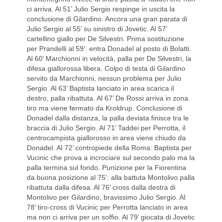
ci arriva. Al 51’ Julio Sergio respinge in uscita la
conclusione di Gilardino. Ancora una gran parata di
Julio Sergio al 55’ su sinistro di Jovetic. Al 57’
cartellino giallo per De Silvestri. Prima sostituzione
per Prandelli al 59’: entra Donadel al posto di Bolatti.
Al 60’ Marchionni in velocità, palla per De Silvestri, la
difesa giallorossa libera. Colpo di testa di Gilardino
servito da Marchionni, nessun problema per Julio
Sergio. Al 63’ Baptista lanciato in area scarica il
destro, palla ribattuta. Al 67’ De Rossi arriva in zona
tiro ma viene fermato da Kroldrup. Conclusione di
Donadel dalla distanza, la palla deviata finisce tra le
braccia di Julio Sergio. Al 71’ Taddei per Perrotta, il
centrocampista giallorosso in area viene chiudo da
Donadel. Al 72’ contropiede della Roma: Baptista per
Vucinic che prova a incrociare sul secondo palo ma la
palla termina sul fondo. Punizione per la Fiorentina
da buona posizione al 75’: alla battuta Montolivo palla
ribattuta dalla difesa. Al 76’ cross dalla destra di
Montolivo per Gilardino, bravissimo Julio Sergio. Al
78’ tiro-cross di Vucinic per Perrotta lanciato in area
ma non ci arriva per un soffio. Al 79’ giocata di Jovetic