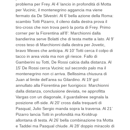
problema per Frey. Al 4’ lancio in profondità di Motta
per Vucinic, il montenegrino aggancia ma viene
fermato da De Silvestri. Al 6’ bella azione della Roma:
scambio Totti Pizarro, il cileno dalla destra prova il
tiro-cross che non trova però la porta di Frey. Primo
corner per la Fiorentina all’8’: Marchionni dalla
bandierina serve Bolatti che di testa mette a lato. Al 9’
cross teso di Marchionni dalla destra per Jovetic,
bravo Mexes che anticipa. Al 10’ Totti cerca il colpo di
tacco in area viola ma non gli riesce. Fallo di
Gamberini su Totti, De Rossi calcia dalla distanza. Al
15’ De Rossi cerca Vucinic sul secondo palo ma il
montenegrino non ci arriva. Bellissima chiusura di
Juan al limite dell’area su Gilardino. Al 19’ gol
annullato alla Fiorentina per fuorigioco: Marchionni
dalla distanza, conclusione deviata, ne approfitta
Vargas con un diagonale, il guardalinee segnala la
posizione off-side. Al 20’ cross dalla trequarti di
Pasqual, Julio Sergio manda sopra la traversa. Al 21’
Pizarro lancia Totti in profondità ma Kroldrup
allontana di testa. Al 26’ bella combinazione tra Motta
e Taddei ma Pasqual chiude. Al 28’ doppio miracolo di