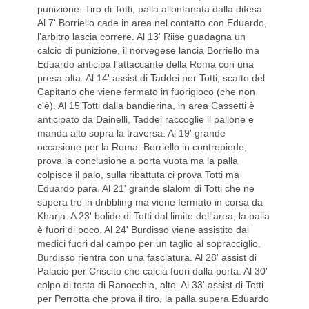
punizione. Tiro di Totti, palla allontanata dalla difesa.
Al 7' Borriello cade in area nel contatto con Eduardo,
l'arbitro lascia correre. Al 13' Riise guadagna un
calcio di punizione, il norvegese lancia Borriello ma
Eduardo anticipa l'attaccante della Roma con una
presa alta. Al 14' assist di Taddei per Totti, scatto del
Capitano che viene fermato in fuorigioco (che non
c'è). Al 15'Totti dalla bandierina, in area Cassetti è
anticipato da Dainelli, Taddei raccoglie il pallone e
manda alto sopra la traversa. Al 19' grande
occasione per la Roma: Borriello in contropiede,
prova la conclusione a porta vuota ma la palla
colpisce il palo, sulla ribattuta ci prova Totti ma
Eduardo para. Al 21' grande slalom di Totti che ne
supera tre in dribbling ma viene fermato in corsa da
Kharja. A 23' bolide di Totti dal limite dell'area, la palla
è fuori di poco. Al 24' Burdisso viene assistito dai
medici fuori dal campo per un taglio al sopracciglio.
Burdisso rientra con una fasciatura. Al 28' assist di
Palacio per Criscito che calcia fuori dalla porta. Al 30'
colpo di testa di Ranocchia, alto. Al 33' assist di Totti
per Perrotta che prova il tiro, la palla supera Eduardo