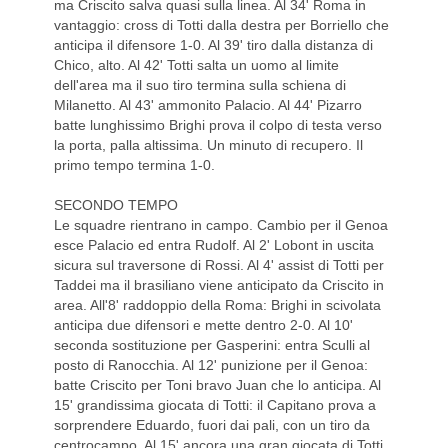
ma Criscito salva quasi sulla linea. Al 34' Roma in
vantaggio: cross di Totti dalla destra per Borriello che
anticipa il difensore 1-0. Al 39' tiro dalla distanza di
Chico, alto. Al 42' Totti salta un uomo al limite
dell'area ma il suo tiro termina sulla schiena di
Milanetto. Al 43' ammonito Palacio. Al 44' Pizarro
batte lunghissimo Brighi prova il colpo di testa verso
la porta, palla altissima. Un minuto di recupero. Il
primo tempo termina 1-0.
SECONDO TEMPO
Le squadre rientrano in campo. Cambio per il Genoa
esce Palacio ed entra Rudolf. Al 2' Lobont in uscita
sicura sul traversone di Rossi. Al 4' assist di Totti per
Taddei ma il brasiliano viene anticipato da Criscito in
area. All'8' raddoppio della Roma: Brighi in scivolata
anticipa due difensori e mette dentro 2-0. Al 10'
seconda sostituzione per Gasperini: entra Sculli al
posto di Ranocchia. Al 12' punizione per il Genoa:
batte Criscito per Toni bravo Juan che lo anticipa. Al
15' grandissima giocata di Totti: il Capitano prova a
sorprendere Eduardo, fuori dai pali, con un tiro da
centrocampo. Al 15' ancora una gran giocata di Totti