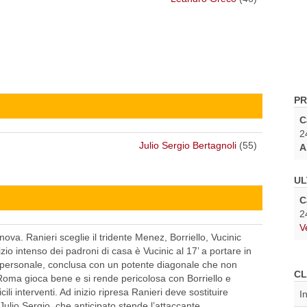
PR
C
2
Julio Sergio Bertagnoli
(55)
A
UL
C
2
V
va. Ranieri sceglie il tridente Menez, Borriello, Vucinic
zio intenso dei padroni di casa è Vucinic al 17’ a portare in
e personale, conclusa con un potente diagonale che non
CL
 Roma gioca bene e si rende pericolosa con Borriello e
ili interventi. Ad inizio ripresa Ranieri deve sostituire
I
ulio Sergio, che anticipato stende l’attaccante