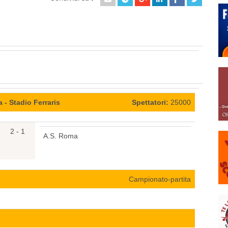
- Stadio Ferraris
Spettatori:
25000
2 - 1
A.S. Roma
Campionato-partita