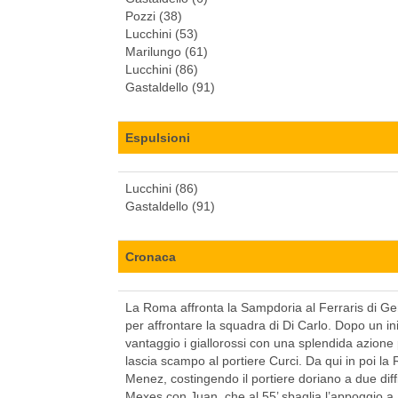
Pozzi (38)
Lucchini (53)
Marilungo (61)
Lucchini (86)
Gastaldello (91)
Espulsioni
Lucchini (86)
Gastaldello (91)
Cronaca
La Roma affronta la Sampdoria al Ferraris di Geno
per affrontare la squadra di Di Carlo. Dopo un ini
vantaggio i giallorossi con una splendida azion
lascia scampo al portiere Curci. Da qui in poi la
Menez, costingendo il portiere doriano a due diffic
Mexes con Juan, che al 55’ sbaglia l’appoggio a J