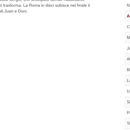
zi trasforma. La Roma in dieci subisce nel finale il
N
 di Juan e Doni.
A
C
M
J
A
B
L
U
S
P
T