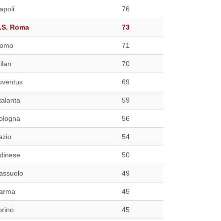
apoli
76
.S. Roma
73
omo
71
ilan
70
uventus
69
talanta
59
ologna
56
azio
54
dinese
50
assuolo
49
arma
45
orino
45