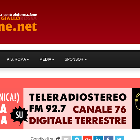
A.S. ROMA
MEDIA
SPONSOR
Condividi su