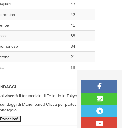
agliari
43
iorentina
42
enoa
41
ecce
38
remonese
34
erona
21
isa
18
NDAGGI
hi vincerà il fantacalcio di Te la do io Tokyo?
 sondaggi di Marione.net! Clicca per partecipare al
ondaggio!