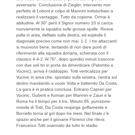
avversario. Conclusione di Ziegler, intervento non
perfetto di Lobont e colpo di Mannini indisturbato a
realizzare il vantaggio. Tutto da copione. Ormai è
abitudine. Al 30° però il Signor numero 10 si carica
nuovamente la squadra sulle grosse spalle. Riceve
palla in area, defilato sulla destra, ed esplode il
diagonale preciso come non mai. 1-1. I tre attaccanti
si muovono bene, tentando di non dare punti di
riferimento alla squadra doriana, schierata con il
classico 4-4-2. Al 70°, dopo quindici minuti trascorsi
con due soli tiri in porta da dimenticare (Palombo e
Vucinic), arriva il raddoppio. Totti verticalizza per
Vucinic in area che, spostato sulla sinistra, rientra sul
destro mandando a vuoto Volta e battendo Da Costa.
La gara è in pratica conclusa. Entrano Caprari per
Vucinic, Guberti e Koman per Mannini e Zauri e la
Roma ha il tempo per il tris. Minuto 85, punizione-
missile di Totti, Da Costa respinge goffamente e
Borriello torna al gol dopo tre mesi. Nel finale c’è
spazio anche per il giovane Florenzi che rileva
Francesco Totti osannato da tutto lo stadio.