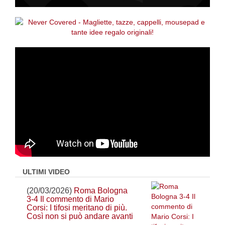
ULTIMI VIDEO
(20/03/2026)
Roma Bologna
3-4 Il commento di Mario
Corsi: I tifosi meritano di più.
Così non si può andare avanti