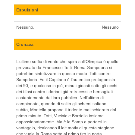
Espulsioni
Nessuno.
Nessuno
Cronaca
L’ultimo soffio di vento che spira sull’Olimpico è quello
provocato da Francesco Totti. Roma-Sampdoria si
potrebbe sintetizzare in questo modo: Totti contro
Sampdoria. Ed il Capitano è l’autentico protagonista
dei 90, e qualcosa in più, minuti giocati sotto gli occhi
dei tifosi contro i doriani già retrocessi e bersagliati
costantemente dal loro pubblico. Nell’ultima di
campionato, quando di solito gli schemi saltano
subito, Montella propone il tridente mai schierato dal
primo minuto. Totti, Vucinic e Borriello insieme
appassionatamente. Ma è la Samp a portarsi in
vantaggio, ricalcando il leit motiv di questa stagione
che vuole la Roma sotto al primo tiro in porta