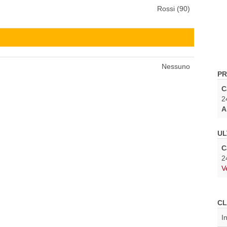
Rossi (90)
Nessuno
PR
C
2
A
UL
C
2
V
CL
I