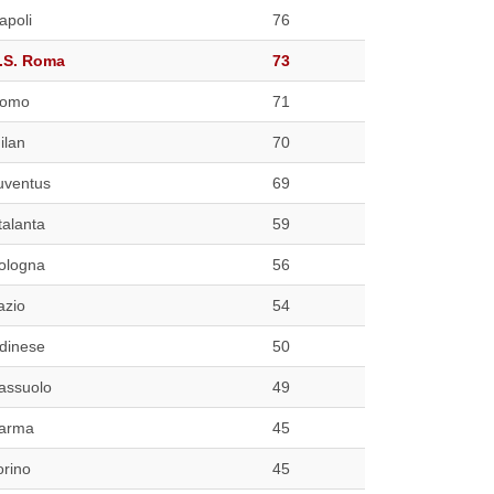
apoli
76
.S. Roma
73
omo
71
ilan
70
uventus
69
talanta
59
ologna
56
azio
54
dinese
50
assuolo
49
arma
45
orino
45