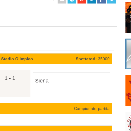
 Stadio Olimpico
Spettatori:
35000
1 - 1
Siena
Campionato-partita