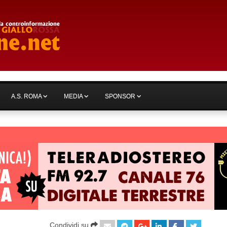
A.S. ROMA
MEDIA
SPONSOR
Condividi su