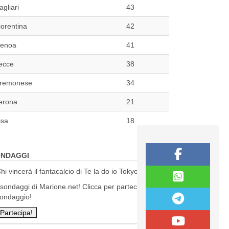
agliari
43
iorentina
42
enoa
41
ecce
38
remonese
34
erona
21
isa
18
NDAGGI
hi vincerà il fantacalcio di Te la do io Tokyo?
 sondaggi di Marione.net! Clicca per partecipare al
ondaggio!