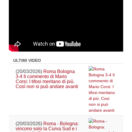
ULTIMI VIDEO
(20/03/2026)
Roma Bologna
3-4 Il commento di Mario
Corsi: I tifosi meritano di più.
Così non si può andare avanti
(20/03/2026)
Roma - Bologna:
vincono solo la Curva Sud e i