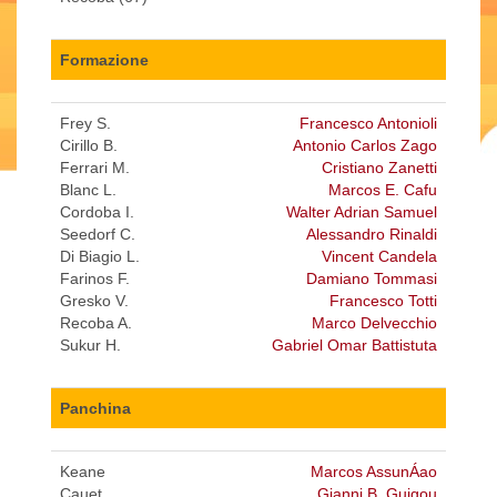
Formazione
Frey S.
Francesco Antonioli
Cirillo B.
Antonio Carlos Zago
Ferrari M.
Cristiano Zanetti
Blanc L.
Marcos E. Cafu
Cordoba I.
Walter Adrian Samuel
Seedorf C.
Alessandro Rinaldi
Di Biagio L.
Vincent Candela
Farinos F.
Damiano Tommasi
Gresko V.
Francesco Totti
Recoba A.
Marco Delvecchio
Sukur H.
Gabriel Omar Battistuta
Panchina
Keane
Marcos AssunÁao
Cauet
Gianni B. Guigou