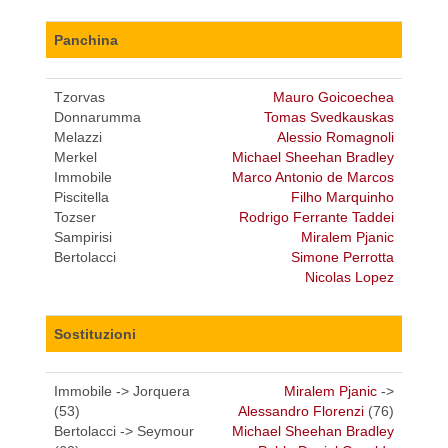
Panchina
Tzorvas
Mauro Goicoechea
Donnarumma
Tomas Svedkauskas
Melazzi
Alessio Romagnoli
Merkel
Michael Sheehan Bradley
Immobile
Marco Antonio de Marcos
Piscitella
Filho Marquinho
Tozser
Rodrigo Ferrante Taddei
Sampirisi
Miralem Pjanic
Bertolacci
Simone Perrotta
Nicolas Lopez
Sostituzioni
Immobile -> Jorquera
Miralem Pjanic
->
(53)
Alessandro Florenzi
(76)
Bertolacci -> Seymour
Michael Sheehan Bradley