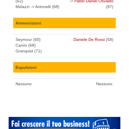
(62)
->
Pablo Daniel Osvaldo
Melazzi -> Antonelli (68)
(87)
Ammonizioni
Seymour (60)
Daniele De Rossi
(58)
Canini (68)
Granqvist (71)
Espulsioni
Nessuno
Nessuno.