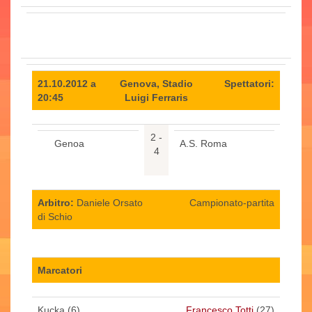
21.10.2012 a
Genova, Stadio
Spettatori:
20:45
Luigi Ferraris
2 -
Genoa
A.S. Roma
4
Arbitro:
Daniele Orsato
Campionato-partita
di Schio
Marcatori
Kucka (6)
Francesco Totti
(27)