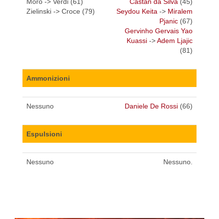
Moro -> Verdi (61)
Castán da Silva
(45)
Zielinski -> Croce (79)
Seydou Keita
->
Miralem
Pjanic
(67)
Gervinho Gervais Yao
Kuassi
->
Adem Ljajic
(81)
Ammonizioni
Nessuno
Daniele De Rossi
(66)
Espulsioni
Nessuno
Nessuno.