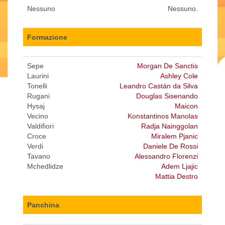
Nessuno
Nessuno.
Formazione
Sepe
Morgan De Sanctis
Laurini
Ashley Cole
Tonelli
Leandro Castán da Silva
Rugani
Douglas Sisenando
Hysaj
Maicon
Vecino
Konstantinos Manolas
Valdifiori
Radja Nainggolan
Croce
Miralem Pjanic
Verdi
Daniele De Rossi
Tavano
Alessandro Florenzi
Mchedlidze
Adem Ljajic
Mattia Destro
Panchina