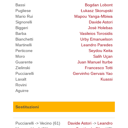
Bassi
Bogdan Lobont
Pugliese
Łukasz Skorupski
Mario Rui
Mapou Yanga-Mbiwa
Signorelli
Davide Astori
Biggeri
Josè Holebas
Barba
Vasileios Torosidis
Bianchetti
Urby Emanuelson
Martinelli
Leandro Paredes
Perticone
Seydou Keita
Moro
Salih Uçan
Guarente
Juan Manuel Iturbe
Zielinski
Francesco Totti
Pucciarelli
Gervinho Gervais Yao
Laxalt
Kuassi
Rovini
Aguirre
Sostituzioni
Pucciarelli -> Vecino (61)
Davide Astori
->
Leandro