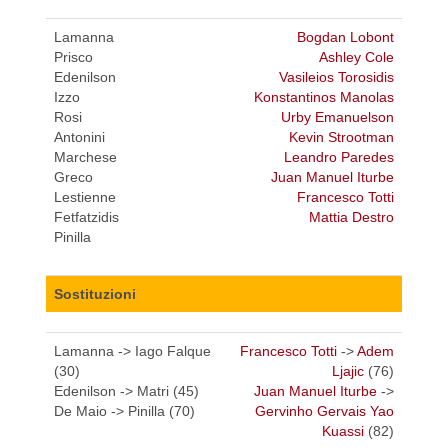
Lamanna
Bogdan Lobont
Prisco
Ashley Cole
Edenilson
Vasileios Torosidis
Izzo
Konstantinos Manolas
Rosi
Urby Emanuelson
Antonini
Kevin Strootman
Marchese
Leandro Paredes
Greco
Juan Manuel Iturbe
Lestienne
Francesco Totti
Fetfatzidis
Mattia Destro
Pinilla
Sostituzioni
Lamanna -> Iago Falque
Francesco Totti
->
Adem
(30)
Ljajic
(76)
Edenilson -> Matri (45)
Juan Manuel Iturbe
->
De Maio -> Pinilla (70)
Gervinho Gervais Yao
Kuassi
(82)