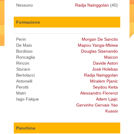
Nessuno
Radja Nainggolan
(40)
Formazione
Perin
Morgan De Sanctis
De Maio
Mapou Yanga-Mbiwa
Burdisso
Douglas Sisenando
Roncaglia
Maicon
Rincon
Davide Astori
Sturaro
Josè Holebas
Bertolacci
Radja Nainggolan
Antonelli
Miralem Pjanic
Perotti
Seydou Keita
Matri
Alessandro Florenzi
Iago Falque
Adem Ljajic
Gervinho Gervais Yao
Kuassi
Panchina